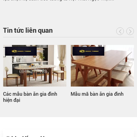
Tin tức liên quan
ác mẫu bàn ăn gia đình
Mẫu mã bàn ăn gia đình
Bà
iện đại