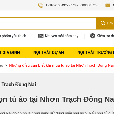
Hotline:
0849277778
-
0888830126
Tìm 
n phẩm yêu thích
Khuyến mãi hôm nay
Kiểm tra đ
T GIA ĐÌNH
NỘI THẤT DỰ ÁN
NỘI THẤT TRƯỜNG
Nội thất
Tuyển dụng
ạo
Những điều cần biết khi mua tủ áo tại Nhơn Trạch Đồng Nai
n Trạch Đồng Nai
họn
tủ áo tại Nhơn Trạch Đồng Na
ồng Nai
đó chính là công năng sử dụng phải phù hợp. Nếu như tủ q