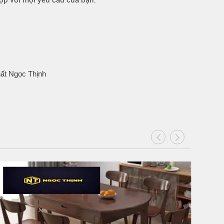
ợp với mọi yêu cầu của bạn.
hất Ngọc Thịnh