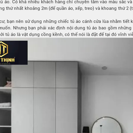
c tủ áo. Có khá nhiều khách hàng chỉ chuyên tâm vào màu sắc và
ng thứ nhất khoảng 2m (để quần áo, xếp, treo) và khoang thứ 2 (t
, bạn nên sử dụng những chiếc tủ áo cánh cửa lùa nhằm tiết ki
 muốn. Nhưng bạn phải xác định nội dung tủ áo bao gồm những g
ởi tủ áo là vật dụng cồng kềnh, có thể nói là đặt để tại đó vĩnh vi