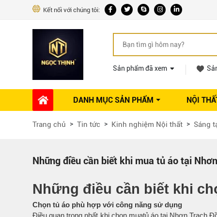
Kết nối với chúng tôi:
Sản phẩm đã xem
Sả
DANH MỤC SẢN PHẨM
NỘI THẤ
Phụ kiện Nội thất
Dự án thi công
Báo giá 
Trang chủ
Tin tức
Kinh nghiệm Nội thất
Sáng t
Ổ khóa tủ
Phụ kiện nội thất khác
Máy hút mùi
Những điều cần biết khi mua tủ áo tại Nhơ
Vòi rửa nhà bếp
Phụ kiện tủ áo
Những điều cần biết khi c
Phụ kiện tủ bếp trên
Chọn tủ áo phù hợp với công năng sử dụng
Thùng đựng gạo
Điều quan trọng nhất khi chọn mua
tủ áo tại Nhơn Trạch Đ