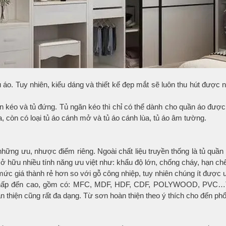
ủ áo. Tuy nhiên, kiểu dáng và thiết kế đẹp mắt sẽ luôn thu hút được
ăn kéo và tủ đứng. Tủ ngăn kéo thì chỉ có thể dành cho quần áo được
, còn có loại tủ áo cánh mở và tủ áo cánh lùa, tủ áo âm tường.
những ưu, nhược điểm riêng. Ngoài chất liệu truyền thống là tủ quần á
ở hữu nhiều tính năng ưu việt như: khẩu độ lớn, chống cháy, hạn 
mức giá thành rẻ hơn so với gỗ công nhiệp, tuy nhiên chúng ít được
từ thấp đến cao, gồm có: MFC, MDF, HDF, CDF, POLYWOOD, PVC…Tùy
hiện cũng rất đa dạng. Từ sơn hoàn thiện theo ý thích cho đến phổ 