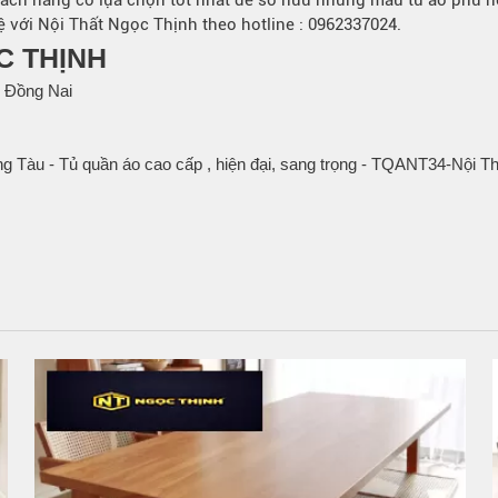
ách hàng có lựa chọn tốt nhất để sở hữu những mẫu tủ áo phù h
 với Nội Thất Ngọc Thịnh theo hotline :
0962337024
.
C THỊNH
 Đồng Nai
 Tàu - Tủ quần áo cao cấp , hiện đại, sang trọng - TQANT34-Nội T