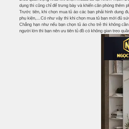
Bếp từ-Bếp hồng ngoại
dụng thì cũng chỉ để trưng bày và khiến căn phòng thêm p
Trước tiên, khi chọn mua tủ áo các bạn phải hình dung đư
Chậu rửa bát
phụ kiện,…Có như vậy thì khi chọn mua tủ bạn mới đủ sức
Ray trượt – bản lề – tay nắm cửa
Chẳng hạn như nếu bạn chọn tủ áo cho trẻ thì không cần p
Phụ kiện tủ bếp dưới
người lớn thì bạn nên ưu tiên tủ đồ có không gian treo q
Giá để bát đĩa đa năng
Giá để dao thớt
Kệ để chất tẩy rửa
Kệ gia vị
Kệ góc liên hoàn