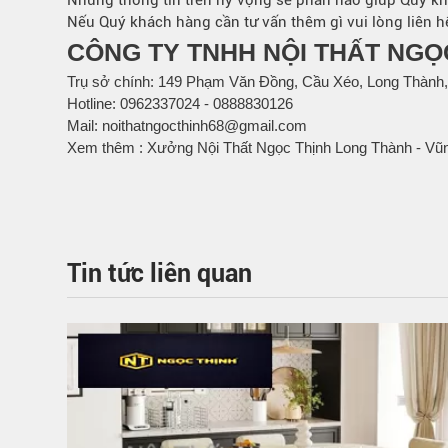
Những thông tin trên hy vọng sẽ phần nào giúp Quý kh
Nếu Quý khách hàng cần tư vấn thêm gì vui lòng liên hệ
CÔNG TY TNHH NỘI THẤT NGỌ
Trụ sở chính:
149 Phạm Văn Đồng, Cầu Xéo, Long Thành,
Hotline:
0962337024
-
0888830126
Mail:
noithatngocthinh68@gmail.com
Xem thêm :
Xưởng Nội Thất Ngọc Thịnh Long Thành - Vũng
Tin tức liên quan