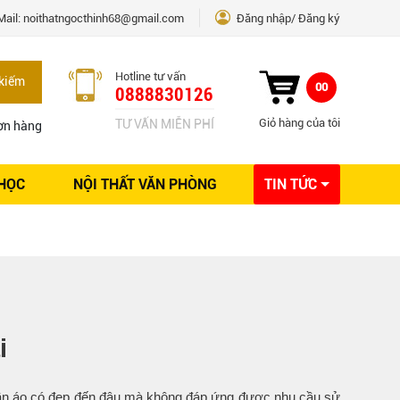
Mail:
noithatngocthinh68@gmail.com
Đăng nhập
Đăng ký
Hotline tư vấn
kiếm
00
0888830126
Giỏ hàng của tôi
TƯ VẤN MIỄN PHÍ
ơn hàng
 HỌC
NỘI THẤT VĂN PHÒNG
TIN TỨC
Kinh nghiệm Nội thất
Sáng tạo
Ý tưởng trang trí
Giải pháp thiết kế
i
uần áo có đẹp đến đâu mà không đáp ứng được nhu cầu sử