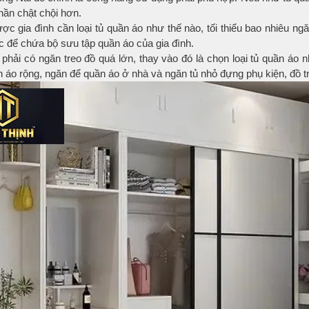
hần chật chội hơn.
ợc gia đình cần loại tủ quần áo như thế nào, tối thiểu bao nhiêu n
 để chứa bộ sưu tập quần áo của gia đình.
hải có ngăn treo đồ quá lớn, thay vào đó là chọn loại tủ quần áo n
uần áo rộng, ngăn để quần áo ở nhà và ngăn tủ nhỏ đựng phụ kiện, đồ