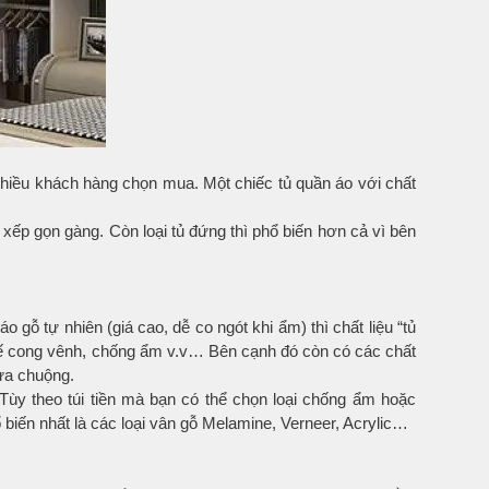
 nhiều khách hàng chọn mua. Một chiếc tủ quần áo với chất
 xếp gọn gàng. Còn loại tủ đứng thì phổ biến hơn cả vì bên
o gỗ tự nhiên (giá cao, dễ co ngót khi ẩm) thì chất liệu “tủ
chế cong vênh, chống ẩm v.v… Bên cạnh đó còn có các chất
 ưa chuộng.
 theo túi tiền mà bạn có thể chọn loại chống ẩm hoặc
biến nhất là các loại vân gỗ Melamine, Verneer, Acrylic…