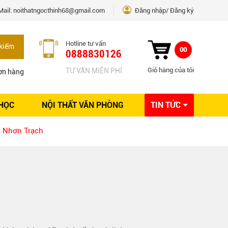
Mail:
noithatngocthinh68@gmail.com
Đăng nhập
Đăng ký
Hotline tư vấn
kiếm
00
0888830126
Giỏ hàng của tôi
TƯ VẤN MIỄN PHÍ
ơn hàng
 HỌC
NỘI THẤT VĂN PHÒNG
TIN TỨC
Kinh nghiệm Nội thất
i Nhơn Trạch
Sáng tạo
Ý tưởng trang trí
Giải pháp thiết kế