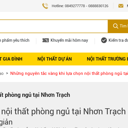
Hotline:
0849277778
-
0888830126
Tìm 
n phẩm yêu thích
Khuyến mãi hôm nay
Kiểm tra đ
T GIA ĐÌNH
NỘI THẤT DỰ ÁN
NỘI THẤT TRƯỜNG
Nội thất
Tuyển dụng
ạo
Những nguyên tắc vàng khi lựa chọn nội thất phòng ngủ tạ
ất phòng ngủ tại Nhơn Trạch
n
nội thất phòng ngủ tại Nhơn Trạch
giản