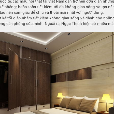
uốc tế, các mẫu nội thất tại Việt Nam dần trở nên đơn giản nhưng
 kế phẳng; hoàn toàn tiết kiệm tối đa không gian sống và tạo nê
ất tạo nên cảm giác dễ chịu và thoải mái nhất với người dùng.
 kế tối giản nhằm tiết kiệm không gian sống và dành cho những
trong căn phòng của mình. Ngoài ra, Ngọc Thịnh hiện có nhiều mẫu