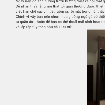
Ngày nay, do ảnh hưởng từ xu hướng thiết kế nội thất q
Bếp từ-Bếp hồng ngoại
Dễ nhận thấy rằng nội thất tối giản thường được thiết
Chậu rửa bát
việc hạn chế các chi tiết rườm rà, rối mắt trong nội th
Chính vì vậy bạn nên chọn mua giường ngủ gỗ có thiết
Ray trượt – bản lề – tay nắm cửa
tủ quần áo... hoặc để bạn có thể thoải mái sinh hoạt 
Phụ kiện tủ bếp dưới
và lắp ráp tùy theo nhu cầu lưu trữ.
Giá để bát đĩa đa năng
Giá để dao thớt
Kệ để chất tẩy rửa
Kệ gia vị
Kệ góc liên hoàn