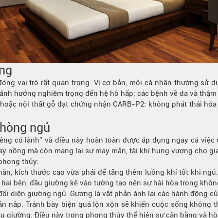
ợng
óng vai trò rất quan trọng. Vì cơ bản, mỗi cá nhân thường sử 
 ảnh hưởng nghiêm trọng đến hệ hô hấp; các bệnh về da và thậm 
ch hoặc nội thất gỗ đạt chứng nhận CARB-P2: không phát thải hó
phòng ngủ
êng có lành” và điều này hoàn toàn được áp dụng ngay cả việc ch
y nồng mà còn mang lại sự may mắn, tài khí hung vượng cho gia
phong thủy:
ắn, kích thước cao vừa phải để tăng thêm luồng khí tốt khi ngủ.
hai bên, đầu giường kê vào tường tạo nên sự hài hòa trong không
 đối diện giường ngủ. Gương là vật phản ánh lại các hành động củ
n nắp. Tránh bày biện quá lộn xộn sẽ khiến cuộc sống không tho
đầu giường. Điều này trong phong thủy thể hiện sự cân bằng và hò