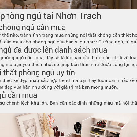
t phòng ngủ tại Nhơn Trạch
 phòng ngủ cần mua
ế nào, tránh tình trạng mua những nội thất không cần thiết hoặc 
t cần mua cho phòng ngủ của bạn ví dụ như : Giường ngủ, tủ quần 
 ngủ đã được lên danh sách mua
phòng ngủ cần mua, đây sẽ là lúc bạn cần tính toán chi li về l
 mà bạn yêu thích nhất sẽ giúp bản thân như được sống lại nga
 thất phòng ngủ uy tín
 thiết kế đẹp, màu sắc hợp trend mà bạn hãy luôn cân nhắc v
ừa đẹp vừa bền như đúng với giá trị mà bạn mong muốn.
ngủ cần mua
ó sự chênh lệch khá lớn. Bạn cần xác định những mẫu mã nội th