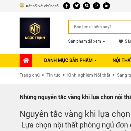
Kết nối với chúng tôi:
Sản phẩm đã xem
Sả
DANH MỤC SẢN PHẨM
NỘI THẤ
Phụ kiện Nội thất
Dự án thi công
Báo giá 
Trang chủ
Tin tức
Kinh nghiệm Nội thất
Sáng t
Ổ khóa tủ
Phụ kiện nội thất khác
Máy hút mùi
Những nguyên tắc vàng khi lựa chọn nội th
Vòi rửa nhà bếp
Phụ kiện tủ áo
Nguyên tắc vàng khi lựa chọ
Phụ kiện tủ bếp trên
Lựa chọn nội thất phòng ngủ đơn 
Thùng đựng gạo