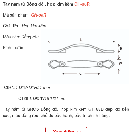
Tay nắm tủ Đồng đỏ,, hợp kim kẽm
GH-88R
Mã sản phẩm:
GH-88R
Chất liệu:
Hợp kim kẽm
Màu sắc:
Đồng rêu
Kích thước:
C96*
L148*W18*H21 mm
C128*
L190*W18*H21 mm
Tay nắm tủ GRÖß Đồng đỏ,, hợp kim kẽm GH-88D đẹp, độ bền
cao, màu đồng rêu, chế độ bảo hành, bảo trì chính hãng.