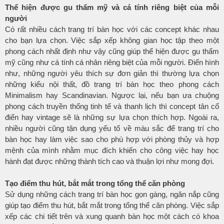
Thể hiện được gu thẩm mỹ và cá tính riêng biệt của mỗi
người
Có rất nhiều cách trang trí bàn học với các concept khác nhau
cho bạn lựa chọn. Việc sắp xếp không gian học tập theo một
phong cách nhất định như vậy cũng giúp thể hiện được gu thẩm
mỹ cũng như cá tính cá nhân riêng biệt của mỗi người. Điển hình
như, những người yêu thích sự đơn giản thì thường lựa chọn
những kiểu nội thất, đồ trang trí bàn học theo phong cách
Minimalism hay Scandinavian. Ngược lại, nếu bạn ưa chuộng
phong cách truyền thống tinh tế và thanh lịch thì concept tân cổ
điển hay vintage sẽ là những sự lựa chọn thích hợp. Ngoài ra,
nhiều người cũng tận dụng yếu tố về màu sắc để trang trí cho
bàn học hay làm việc sao cho phù hợp với phòng thủy và hợp
mệnh của mình nhằm mục đích khiến cho công việc hay học
hành đạt được những thành tích cao và thuận lợi như mong đợi.
Tạo điểm thu hút, bắt mắt trong tổng thể căn phòng
Sử dụng những cách trang trí bàn học gọn gàng, ngăn nắp cũng
giúp tạo điểm thu hút, bắt mắt trong tổng thể căn phòng. Việc sắp
xếp các chi tiết trên và xung quanh bàn học một cách có khoa