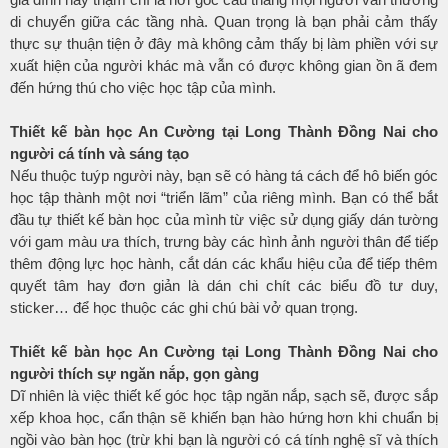
di chuyển giữa các tầng nhà. Quan trọng là bạn phải cảm thấy
thực sự thuận tiện ở đây mà không cảm thấy bị làm phiền với sự
xuất hiện của người khác mà vẫn có được không gian ồn ã đem
đến hứng thú cho việc học tập của mình.
Thiết kế bàn học An Cường tại Long Thành Đồng Nai
cho
người cá tính và sáng tạo
Nếu thuộc tuýp người này, bạn sẽ có hàng tá cách để hô biến góc
học tập thành một nơi “triển lãm” của riêng mình. Bạn có thể bắt
đầu tự thiết kế bàn học của mình từ việc sử dụng giấy dán tường
với gam màu ưa thích, trưng bày các hình ảnh người thân để tiếp
thêm động lực học hành, cắt dán các khẩu hiệu của để tiếp thêm
quyết tâm hay đơn giản là dán chi chít các biểu đồ tư duy,
sticker… để học thuộc các ghi chú bài vở quan trọng.
Thiết kế bàn học An Cường tại Long Thành Đồng Nai
cho
người thích sự ngăn nắp, gọn gàng
Dĩ nhiên là việc thiết kế góc học tập ngăn nắp, sạch sẽ, được sắp
xếp khoa học, cẩn thận sẽ khiến bạn hào hứng hơn khi chuẩn bị
ngồi vào bàn học (trừ khi bạn là người có cá tính nghệ sĩ và thích