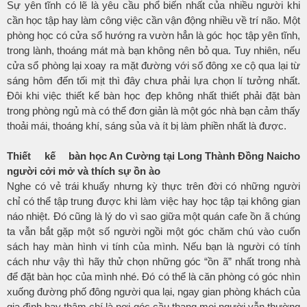
Sự yên tĩnh có lẽ là yêu cầu phổ biến nhất của nhiều người khi
cần học tập hay làm công việc cần vận động nhiều về trí não. Một
phòng học có cửa sổ hướng ra vườn hẳn là góc học tập yên tĩnh,
trong lành, thoáng mát mà bạn không nên bỏ qua. Tuy nhiên, nếu
cửa sổ phòng lại xoay ra mặt đường với số đông xe cộ qua lại từ
sáng hôm đến tối mịt thì đây chưa phải lựa chọn lí tưởng nhất.
Đôi khi việc thiết kế bàn học đẹp không nhất thiết phải đặt bàn
trong phòng ngủ mà có thể đơn giản là một góc nhà bạn cảm thấy
thoải mái, thoáng khí, sáng sủa và ít bị làm phiền nhất là được.
Thiết kế
bàn học An Cường tại Long Thành Đồng Nai
cho
người cởi mở và thích sự ồn ào
Nghe có vẻ trái khuấy nhưng kỳ thực trên đời có những người
chỉ có thể tập trung được khi làm việc hay học tập tại không gian
náo nhiệt. Đó cũng là lý do vì sao giữa một quán cafe ồn ã chúng
ta vẫn bắt gặp một số người ngồi một góc chăm chú vào cuốn
sách hay màn hình vi tính của mình. Nếu bạn là người có tính
cách như vậy thì hãy thử chọn những góc “ồn ã” nhất trong nhà
để đặt bàn học của mình nhé. Đó có thể là căn phòng có góc nhìn
xuống đường phố đông người qua lại, ngay gian phòng khách của
gia đình hay thậm chí là nơi góc cầu thang mọi người vẫn thường