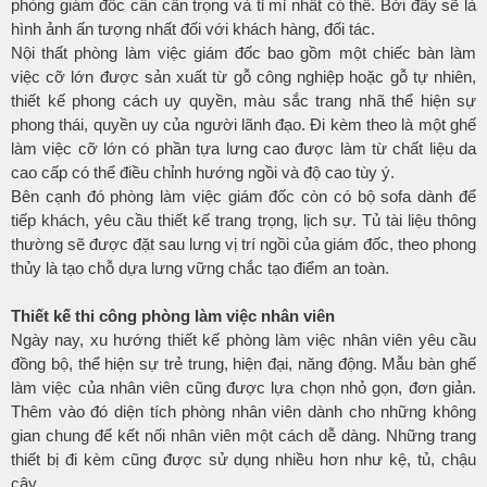
phòng giám đốc cần cẩn trọng và tỉ mỉ nhất có thể. Bởi đây sẽ là
hình ảnh ấn tượng nhất đối với khách hàng, đối tác.
Nội thất phòng làm việc giám đốc bao gồm một chiếc bàn làm
việc cỡ lớn được sản xuất từ gỗ công nghiệp hoặc gỗ tự nhiên,
thiết kế phong cách uy quyền, màu sắc trang nhã thể hiện sự
phong thái, quyền uy của người lãnh đạo. Đi kèm theo là một ghế
làm việc cỡ lớn có phần tựa lưng cao được làm từ chất liệu da
cao cấp có thể điều chỉnh hướng ngồi và độ cao tùy ý.
Bên cạnh đó phòng làm việc giám đốc còn có bộ sofa dành để
tiếp khách, yêu cầu thiết kế trang trọng, lịch sự. Tủ tài liệu thông
thường sẽ được đặt sau lưng vị trí ngồi của giám đốc, theo phong
thủy là tạo chỗ dựa lưng vững chắc tạo điểm an toàn.
Thiết kế thi công phòng làm việc nhân viên
Ngày nay, xu hướng thiết kế phòng làm việc nhân viên yêu cầu
đồng bộ, thể hiện sự trẻ trung, hiện đại, năng động. Mẫu bàn ghế
làm việc của nhân viên cũng được lựa chọn nhỏ gọn, đơn giản.
Thêm vào đó diện tích phòng nhân viên dành cho những không
gian chung để kết nối nhân viên một cách dễ dàng. Những trang
thiết bị đi kèm cũng được sử dụng nhiều hơn như kệ, tủ, chậu
cây…