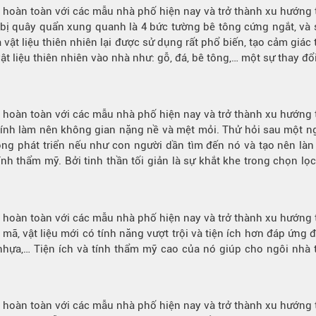
ệt hoàn toàn với các mẫu nhà phố hiện nay và trở thành xu hướng t
 bị quây quẩn xung quanh là 4 bức tường bê tông cứng ngắt, và
à vật liệu thiên nhiên lại được sử dụng rất phổ biến, tạo cảm gi
ật liệu thiên nhiên vào nhà như: gỗ, đá, bê tông,… một sự thay đ
ệt hoàn toàn với các mẫu nhà phố hiện nay và trở thành xu hướng t
hính làm nên không gian nặng nề và mệt mỏi. Thử hỏi sau một ng
ông phát triển nếu như con người dần tìm đến nó và tạo nên làn 
h thẩm mỹ. Bởi tinh thần tối giản là sự khắt khe trong chọn lọc
ệt hoàn toàn với các mẫu nhà phố hiện nay và trở thành xu hướng t
 mã, vật liệu mới có tính năng vượt trội và tiện ích hơn đáp ứng
ỗ nhựa,… Tiện ích và tính thẩm mỹ cao của nó giúp cho ngôi nhà
ệt hoàn toàn với các mẫu nhà phố hiện nay và trở thành xu hướng t