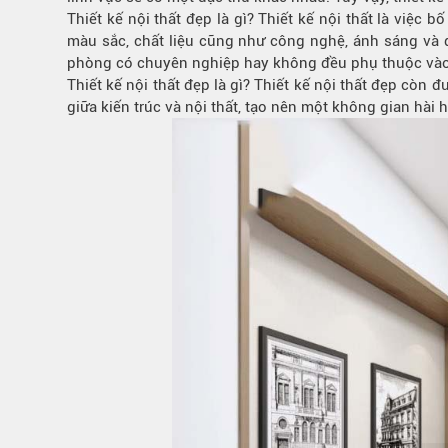
Bếp từ-Bếp hồng ngoại
Thiết kế nội thất đẹp là gì? Thiết kế nội thất là việc
màu sắc, chất liệu cũng như công nghệ, ánh sáng và 
Chậu rửa bát
phòng có chuyên nghiệp hay không đều phụ thuộc vào yế
Ray trượt – bản lề – tay nắm cửa
Thiết kế nội thất đẹp là gì? Thiết kế nội thất đẹp còn
Phụ kiện tủ bếp dưới
giữa kiến trúc và nội thất, tạo nên một không gian hài
Giá để bát đĩa đa năng
Giá để dao thớt
Kệ để chất tẩy rửa
Kệ gia vị
Kệ góc liên hoàn