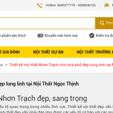
Hotline:
0849277778
-
0888830126
Tìm 
n phẩm yêu thích
Khuyến mãi hôm nay
Kiểm tra đ
T GIA ĐÌNH
NỘI THẤT DỰ ÁN
NỘI THẤT TRƯỜNG
Nội thất
Tuyển dụng
ạo
Thiết kế nội thất Nhơn Trạch cho nhà phố đẹp lung linh tại
ẹp lung linh tại Nội Thất Ngọc Thịnh
 Nhơn Trạch
đẹp, sang trọng
yếu tố quan trọng trong nhiều lĩnh vực. Thiết kế nội thất đẹp vẫ
ế nội thất đẹp vẫn phải đáp ứng được các yếu tố cơ bản với các n