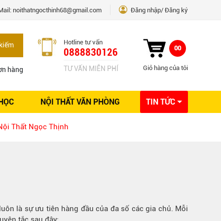
Mail:
noithatngocthinh68@gmail.com
Đăng nhập
Đăng ký
Hotline tư vấn
kiếm
00
0888830126
Giỏ hàng của tôi
TƯ VẤN MIỄN PHÍ
ơn hàng
 HỌC
NỘI THẤT VĂN PHÒNG
TIN TỨC
Kinh nghiệm Nội thất
 Nội Thất Ngọc Thịnh
Sáng tạo
Ý tưởng trang trí
Giải pháp thiết kế
n luôn là sự ưu tiên hàng đầu của đa số các gia chủ. Mỗi
guyên tắc sau đây: