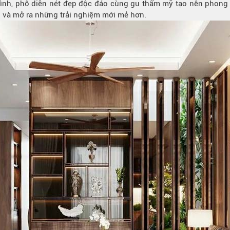
mình, phô diễn nét đẹp độc đáo cùng gu thẩm mỹ tạo nên phong c
 và mở ra những trải nghiệm mới mẻ hơn.