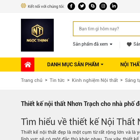
Kết nối với chúng tôi:
Sản phẩm đã xem
Sả
DANH MỤC SẢN PHẨM
NỘI THẤ
Phụ kiện Nội thất
Dự án thi công
Báo giá 
Trang chủ
Tin tức
Kinh nghiệm Nội thất
Sáng t
Ổ khóa tủ
Phụ kiện nội thất khác
Máy hút mùi
Thiết kế nội thất Nhơn Trạch cho nhà phố đ
Vòi rửa nhà bếp
Phụ kiện tủ áo
Tìm hiểu về thiết kế
Nội Thất
Phụ kiện tủ bếp trên
Thiết kế nội thất đẹp là một cụm từ rất rộng lớn và là 
Thùng đựng gạo
lĩnh vực sẽ có một đặc thù khác nhau. Tuy vậy, thiết k