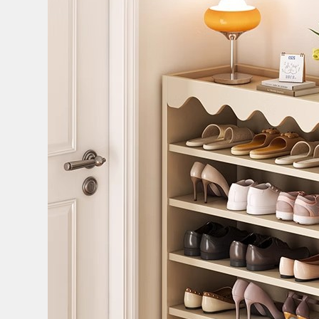
Bếp từ-Bếp hồng ngoại
Chậu rửa bát
Ray trượt – bản lề – tay nắm cửa
Phụ kiện tủ bếp dưới
Giá để bát đĩa đa năng
Giá để dao thớt
Kệ để chất tẩy rửa
Kệ gia vị
Kệ góc liên hoàn