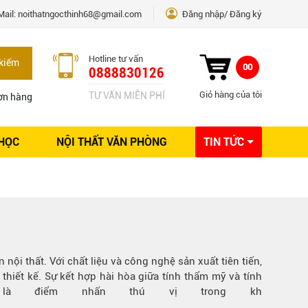
Mail:
noithatngocthinh68@gmail.com
Đăng nhập
Đăng ký
Hotline tư vấn
kiếm
00
0888830126
Giỏ hàng của tôi
TƯ VẤN MIỄN PHÍ
ơn hàng
 HỌC
NỘI THẤT VĂN PHÒNG
TIN TỨC
Kinh nghiệm Nội thất
Sáng tạo
Ý tưởng trang trí
Giải pháp thiết kế
i thất. Với chất liệu và công nghệ sản xuất tiên tiến,
thiết kế. Sự kết hợp hài hòa giữa tính thẩm mỹ và tính
là điểm nhấn thú vị trong kh