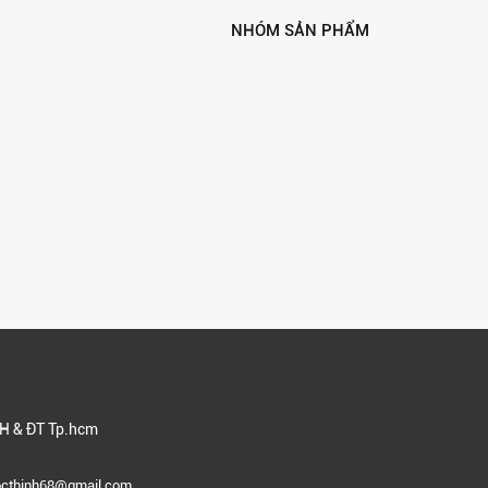
NHÓM SẢN PHẨM
H & ĐT Tp.hcm
gocthinh68@gmail.com