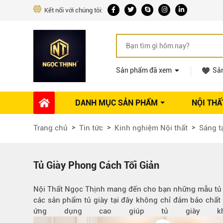
Kết nối với chúng tôi:
Sản phẩm đã xem
Sả
DANH MỤC SẢN PHẨM
NỘI THẤ
Phụ kiện Nội thất
Dự án thi công
Báo giá 
Trang chủ
Tin tức
Kinh nghiệm Nội thất
Sáng t
Ổ khóa tủ
Phụ kiện nội thất khác
Máy hút mùi
Tủ Giày Phong Cách Tối Giản
Vòi rửa nhà bếp
Nội Thất Ngọc Thịnh mang đến cho bạn những mẫu tủ già
Phụ kiện tủ áo
các sản phẩm tủ giày tại đây không chỉ đảm bảo chất l
Phụ kiện tủ bếp trên
ứng dụng cao giúp tủ giày k
Thùng đựng gạo