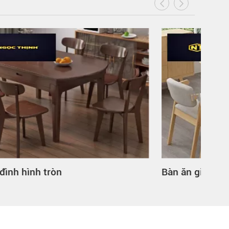
Bàn ăn gia đình 4 người
Mẫu 