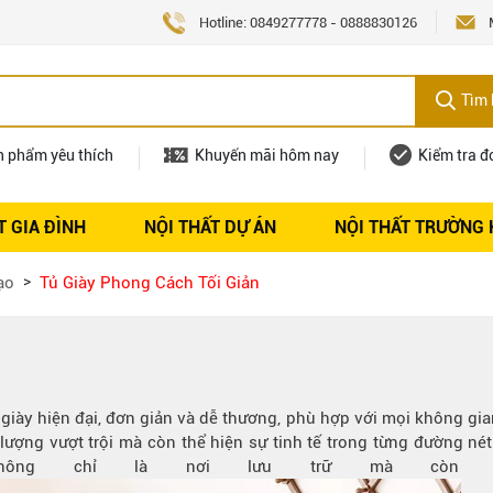
Hotline:
0849277778
-
0888830126
Tìm 
n phẩm yêu thích
Khuyến mãi hôm nay
Kiểm tra đ
T GIA ĐÌNH
NỘI THẤT DỰ ÁN
NỘI THẤT TRƯỜNG
Nội thất
Tuyển dụng
ạo
Tủ Giày Phong Cách Tối Giản
y hiện đại, đơn giản và dễ thương, phù hợp với mọi không gian nộ
ượng vượt trội mà còn thể hiện sự tinh tế trong từng đường nét 
hông chỉ là nơi lưu trữ mà còn 