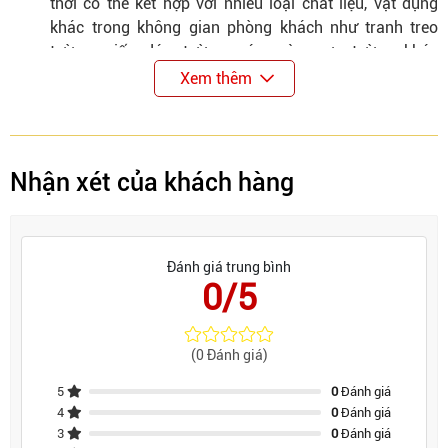
thời có thể kết hợp với nhiều loại chất liệu, vật dụng
khác trong không gian phòng khách như tranh treo
tường, giấy dán tường, các màu sơn tường khác
nhau,...
Xem thêm
Nhận xét của khách hàng
Đánh giá trung bình
0/5
(0 Đánh giá)
5
0
Đánh giá
4
0
Đánh giá
3
0
Đánh giá