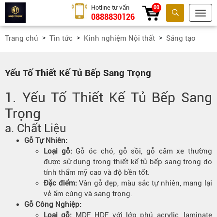
Hotline tư vấn
00
0888830126
Tìm kiếm
Trang chủ
Tin tức
Kinh nghiệm Nội thất
Sáng tạo
Yếu Tố Thiết Kế Tủ Bếp Sang Trọng
1. Yếu Tố Thiết Kế Tủ Bếp Sang
Trọng
a. Chất Liệu
Gỗ Tự Nhiên:
Loại gỗ:
Gỗ óc chó, gỗ sồi, gỗ căm xe thường
được sử dụng trong thiết kế tủ bếp sang trọng do
tính thẩm mỹ cao và độ bền tốt.
Đặc điểm:
Vân gỗ đẹp, màu sắc tự nhiên, mang lại
vẻ ấm cúng và sang trọng.
Gỗ Công Nghiệp:
Loại gỗ:
MDF, HDF với lớp phủ acrylic, laminate