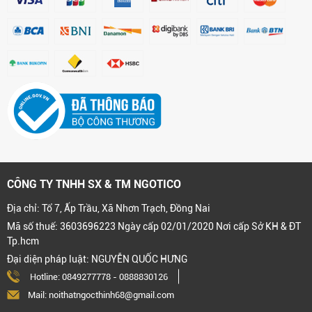
CÔNG TY TNHH SX & TM NGOTICO
Địa chỉ: Tổ 7, Ấp Trầu, Xã Nhơn Trạch, Đồng Nai
Mã số thuế: 3603696223 Ngày cấp 02/01/2020 Nơi cấp Sở KH & ĐT
Tp.hcm
Đại diện pháp luật: NGUYỄN QUỐC HƯNG
Hotline:
0849277778
-
0888830126
Mail: noithatngocthinh68@gmail.com