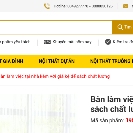
Hotline:
0849277778
-
0888830126
Tìm 
n phẩm yêu thích
Khuyến mãi hôm nay
Kiểm tra đ
T GIA ĐÌNH
NỘI THẤT DỰ ÁN
NỘI THẤT TRƯỜNG
Nội thất
Tuyển dụng
àn làm việc tại nhà kèm với giá kệ để sách chất lượng
Bàn làm việ
sách chất 
Mã sản phẩm:
19