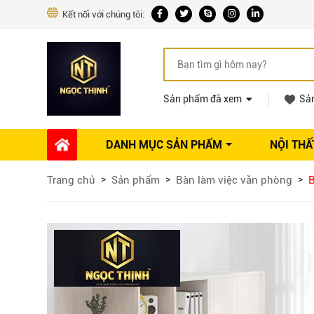
Kết nối với chúng tôi:
Sản phẩm đã xem
Sả
DANH MỤC SẢN PHẨM
NỘI THẤ
Phụ kiện Nội thất
Dự án thi công
Báo giá 
Trang chủ
Sản phẩm
Bàn làm việc văn phòng
B
Ổ khóa tủ
Phụ kiện nội thất khác
Máy hút mùi
Vòi rửa nhà bếp
Phụ kiện tủ áo
Phụ kiện tủ bếp trên
Thùng đựng gạo