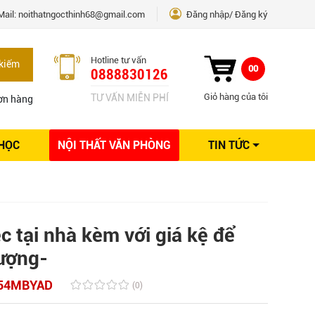
Mail:
noithatngocthinh68@gmail.com
Đăng nhập
Đăng ký
Hotline tư vấn
kiếm
00
0888830126
Giỏ hàng của tôi
TƯ VẤN MIỄN PHÍ
ơn hàng
 HỌC
NỘI THẤT VĂN PHÒNG
TIN TỨC
Kinh nghiệm Nội thất
Sáng tạo
Ý tưởng trang trí
Giải pháp thiết kế
c tại nhà kèm với giá kệ để
lượng-
54MBYAD
(0)