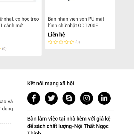
ữ nhật, có hộc treo
Bàn nhân viên sơn PU mặt
Bàn n
 1 cánh mở
hình chữ nhật OD1200E
hình 
Liên hệ
Liên 
(0)
(0)
Kết nối mạng xã hội
cao và
ử dụng
Bàn làm việc tại nhà kèm với giá kệ
------
để sách chất lượng-Nội Thất Ngọc
Thịnh