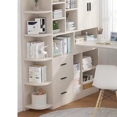
Bếp từ-Bếp hồng ngoại
Chậu rửa bát
Ray trượt – bản lề – tay nắm cửa
Phụ kiện tủ bếp dưới
Giá để bát đĩa đa năng
Giá để dao thớt
Kệ để chất tẩy rửa
Kệ gia vị
Kệ góc liên hoàn