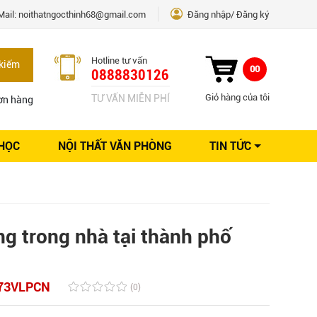
Mail:
noithatngocthinh68@gmail.com
Đăng nhập
Đăng ký
Hotline tư vấn
kiếm
00
0888830126
Giỏ hàng của tôi
TƯ VẤN MIỄN PHÍ
ơn hàng
 HỌC
NỘI THẤT VĂN PHÒNG
TIN TỨC
Kinh nghiệm Nội thất
Sáng tạo
Ý tưởng trang trí
Giải pháp thiết kế
ng trong nhà tại thành phố
73VLPCN
(0)