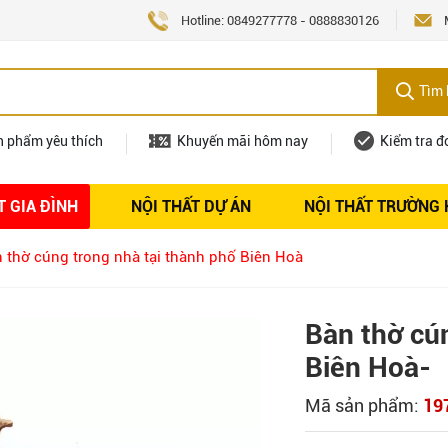
Hotline:
0849277778
-
0888830126
Tìm 
n phẩm yêu thích
Khuyến mãi hôm nay
Kiểm tra đ
T GIA ĐÌNH
NỘI THẤT DỰ ÁN
NỘI THẤT TRƯỜNG
Nội thất
Tuyển dụng
 thờ cúng trong nhà tại thành phố Biên Hoà
Bàn thờ cú
Biên Hoà-
Mã sản phẩm:
19