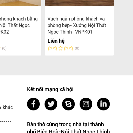
hòng khách bằng
Vách ngăn phòng khách và
Tủ gầ
Nội Thất Ngọc
phòng bếp- Xưởng Nội Thất
2026
PK02
Ngọc Thịnh- VNPK01
Liên 
Liên hệ
(0)
(0)
Kết nối mạng xã hội
n khác
------
Bàn thờ cúng trong nhà tại thành
phố Biên Hoà-Nội Thất Ngọc Thịnh