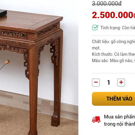
3.000.000
đ
2.500.000
Tình trạng: Còn h
Chất liệu: gỗ công ngh
mọt.
Kích thước: Có làm th
Màu sắc: Màu gỗ nâu, 
THÊM VÀO
Mua sản phẩm 
trong nội thàn