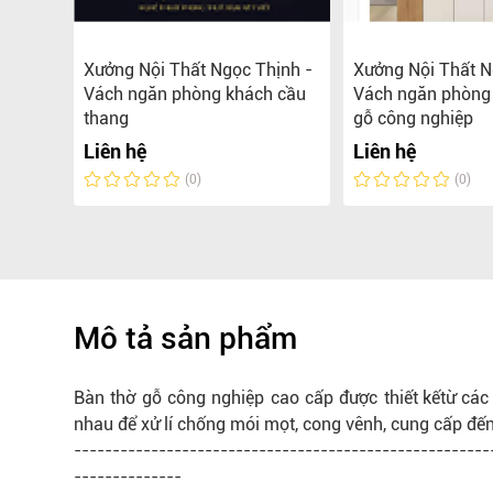
hịnh
Xưởng Nội Thất Ngọc Thịnh -
Xưởng Nội Thất N
ủ gầm
Vách ngăn phòng khách cầu
Vách ngăn phòng
ẻ
thang
gỗ công nghiệp
Liên hệ
Liên hệ
(0)
(0)
Mô tả sản phẩm
Bàn thờ gỗ công nghiệp cao cấp được
thiết kế
từ các
nhau để xử lí chống mói mọt, cong vênh, cung cấp đế
------------------------------------------------------
--------------