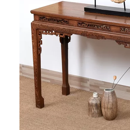
Bếp từ-Bếp hồng ngoại
Chậu rửa bát
Ray trượt – bản lề – tay nắm cửa
Phụ kiện tủ bếp dưới
Giá để bát đĩa đa năng
Giá để dao thớt
Kệ để chất tẩy rửa
Kệ gia vị
Kệ góc liên hoàn