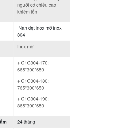
người có chiều cao
khiêm tốn
Nan dẹt inox mờ inox
304
Inox mờ
+ C1C304-170:
665*300*650
+ C1C304-180:
765*300*650
+ C1C304-190:
865*300*650
hẩm
24 tháng