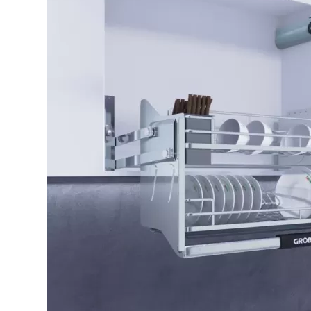
Bếp từ-Bếp hồng ngoại
Chậu rửa bát
Ray trượt – bản lề – tay nắm cửa
Phụ kiện tủ bếp dưới
Giá để bát đĩa đa năng
Giá để dao thớt
Kệ để chất tẩy rửa
Kệ gia vị
Kệ góc liên hoàn