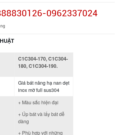
0888830126-0962337024
àng
THUẬT
C1C304-170, C1C304-
180, C1C304-190.
Giá bát nâng hạ nan dẹt
inox mờ full sus304
+ Màu sắc hiện đại
+ Úp bát và lấy bát dễ
dàng
+ Phù hợp với những