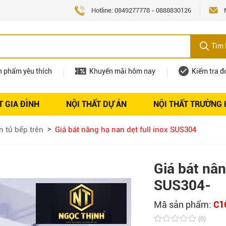
Hotline:
0849277778
-
0888830126
Tìm 
n phẩm yêu thích
Khuyến mãi hôm nay
Kiểm tra đ
T GIA ĐÌNH
NỘI THẤT DỰ ÁN
NỘI THẤT TRƯỜNG
Nội thất
Tuyển dụng
n tủ bếp trên
Giá bát nâng hạ nan dẹt full inox SUS304
Giá bát nân
SUS304-
Mã sản phẩm:
C1
(0)