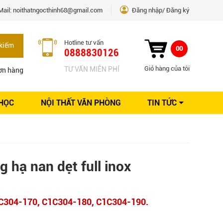
Mail:
noithatngocthinh68@gmail.com
Đăng nhập
Đăng ký
Hotline tư vấn
kiếm
00
0888830126
Giỏ hàng của tôi
TƯ VẤN MIỄN PHÍ
ơn hàng
 HỌC
NỘI THẤT VĂN PHÒNG
TIN TỨC
Kinh nghiệm Nội thất
Sáng tạo
Ý tưởng trang trí
Giải pháp thiết kế
g hạ nan dẹt full inox
C304-170, C1C304-180, C1C304-190.