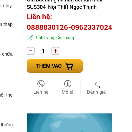
n tay,
SUS304-Nội Thất Ngọc Thịnh
Liên hệ:
m thấp
0888830126-0962337024
Tình trạng: Còn hàng
ể chứa
THÊM VÀO
0
Liên hệ
Mô tả
Đánh giá
ổi thọ
h thước