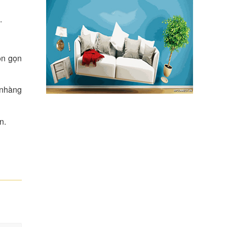
.
uôn gọn
 nhàng
n.