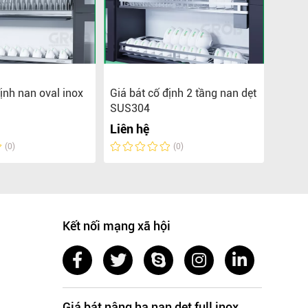
định nan oval inox
Giá bát cố định 2 tầng nan dẹt
Giá c
SUS304
2 tần
Liên hệ
Liên 
(0)
(0)
Kết nối mạng xã hội
Giá bát nâng hạ nan dẹt full inox