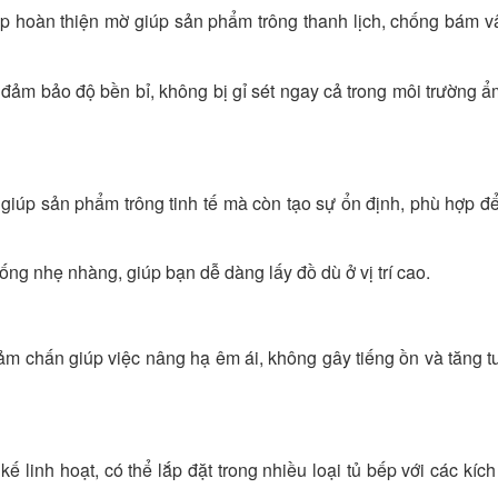
p hoàn thiện mờ giúp sản phẩm trông thanh lịch, chống bám vâ
đảm bảo độ bền bỉ, không bị gỉ sét ngay cả trong môi trường ẩ
ỉ giúp sản phẩm trông tinh tế mà còn tạo sự ổn định, phù hợp đ
ống nhẹ nhàng, giúp bạn dễ dàng lấy đồ dù ở vị trí cao.
m chấn giúp việc nâng hạ êm ái, không gây tiếng ồn và tăng tu
kế linh hoạt, có thể lắp đặt trong nhiều loại tủ bếp với các kíc