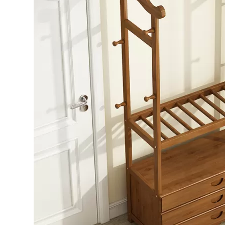
Bếp từ-Bếp hồng ngoại
Chậu rửa bát
Ray trượt – bản lề – tay nắm cửa
Phụ kiện tủ bếp dưới
Giá để bát đĩa đa năng
Giá để dao thớt
Kệ để chất tẩy rửa
Kệ gia vị
Kệ góc liên hoàn