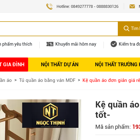
Hotline:
0849277778
-
0888830126
Tìm 
n phẩm yêu thích
Khuyến mãi hôm nay
Kiểm tra đ
T GIA ĐÌNH
NỘI THẤT DỰ ÁN
NỘI THẤT TRƯỜNG
Nội thất
Tuyển dụng
ần áo
Tủ quần áo bằng ván MDF
Kệ quần áo đơn giản giá rẻ
Kệ quần áo 
tốt-
Mã sản phẩm:
19