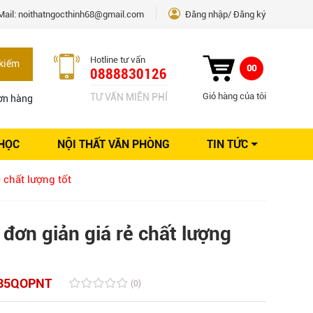
Mail:
noithatngocthinh68@gmail.com
Đăng nhập
Đăng ký
Hotline tư vấn
kiếm
00
0888830126
Giỏ hàng của tôi
TƯ VẤN MIỄN PHÍ
ơn hàng
 HỌC
NỘI THẤT VĂN PHÒNG
TIN TỨC
Kinh nghiệm Nội thất
 chất lượng tốt
Sáng tạo
Ý tưởng trang trí
Giải pháp thiết kế
đơn giản giá rẻ chất lượng
35QOPNT
(0)