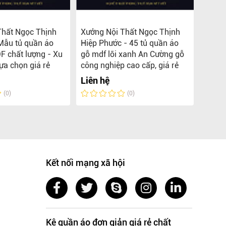
Thất Ngọc Thịnh
Xưởng Nội Thất Ngọc Thịnh
TOP 5
Mẫu tủ quần áo
Hiệp Phước - 45 tủ quần áo
MDF L
F chất lượng - Xu
gỗ mdf lõi xanh An Cường gỗ
Ngọc 
ựa chọn giá rẻ
công nghiệp cao cấp, giá rẻ
Liên 
Liên hệ
(0)
(0)
Kết nối mạng xã hội
Kệ quần áo đơn giản giá rẻ chất