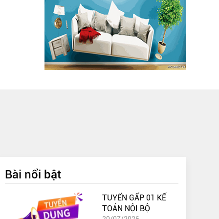
Bài nổi bật
TUYỂN GẤP 01 KẾ
TOÁN NỘI BỘ
20/07/2026