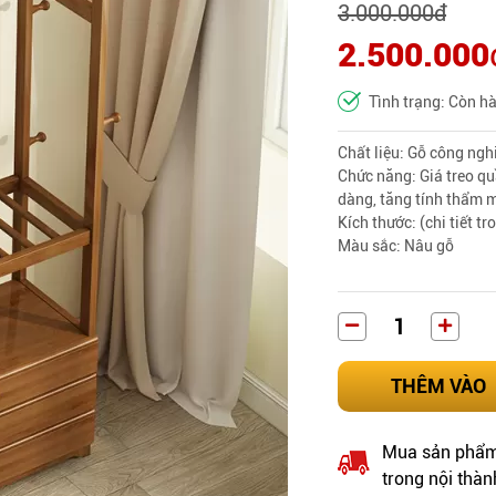
3.000.000
đ
2.500.000
Tình trạng: Còn h
Chất liệu: Gỗ công ng
Chức năng: Giá treo quầ
dàng, tăng tính thẩm m
Kích thước: (chi tiết tr
Màu sắc: Nâu gỗ
THÊM VÀO
Mua sản phẩm 
trong nội thàn