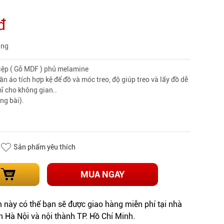
đ
àng
hiệp ( Gỗ MDF ) phủ melamine
n áo tích hợp kệ để đồ và móc treo, độ giúp treo và lấy đồ dễ
ĩ cho không gian..
ong bài).
Sản phẩm yêu thích
MUA NGAY
này có thể bạn sẽ được giao hàng miễn phí tại nhà
h Hà Nội và nội thành TP. Hồ Chí Minh.