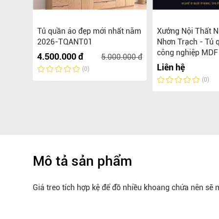
hịnh
Tủ quần áo đẹp mới nhất năm
Xưởng Nội Thất N
ao cấp
2026-TQANT01
Nhơn Trạch - Tủ 
công nghiệp MDF 
4.500.000 đ
5.000.000 đ
Liên hệ
(0)
(0)
Mô tả sản phẩm
Giá treo tích hợp kệ để đồ nhiều khoang chứa nên sẽ m