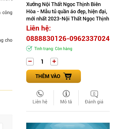
Xưởng Nội Thất Ngọc Thịnh Biên
Hòa - Mẫu tủ quần áo đẹp, hiện đại,
n công
mới nhất 2023-Nội Thất Ngọc Thịnh
Liên hệ:
0888830126-0962337024
ng cho
Tình trạng: Còn hàng
THÊM VÀO
0
Liên hệ
Mô tả
Đánh giá