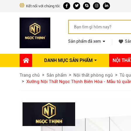
Kết nối với chúng tôi:
Sản phẩm đã xem
Sả
DANH MỤC SẢN PHẨM
NỘI THẤ
Phụ kiện Nội thất
Dự án thi công
Báo giá 
Trang chủ
Sản phẩm
Nội thất phòng ngủ
Tủ qu
Ổ khóa tủ
Xưởng Nội Thất Ngọc Thịnh Biên Hòa - Mẫu tủ quần 
Phụ kiện nội thất khác
Máy hút mùi
Vòi rửa nhà bếp
Phụ kiện tủ áo
Phụ kiện tủ bếp trên
Thùng đựng gạo