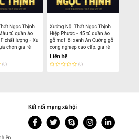
Thất Ngọc Thịnh
Xưởng Nội Thất Ngọc Thịnh
TOP 5
Mẫu tủ quần áo
Hiệp Phước - 45 tủ quần áo
MDF L
F chất lượng - Xu
gỗ mdf lõi xanh An Cường gỗ
Ngọc 
ựa chọn giá rẻ
công nghiệp cao cấp, giá rẻ
Liên 
Liên hệ
(0)
(0)
Kết nối mạng xã hội
nhiên ,