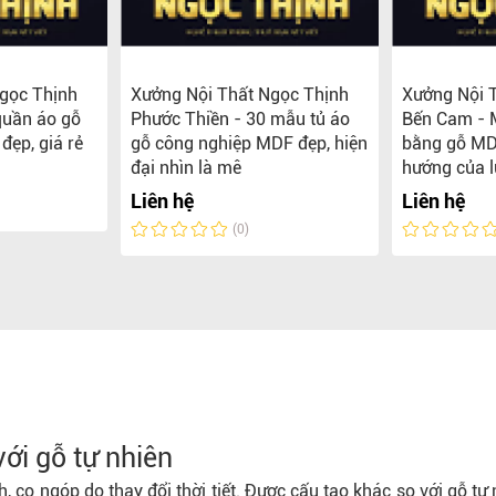
gọc Thịnh
Xưởng Nội Thất Ngọc Thịnh
Xưởng Nội 
quần áo gỗ
Phước Thiền - 30 mẫu tủ áo
Bến Cam - 
đẹp, giá rẻ
gỗ công nghiệp MDF đẹp, hiện
bằng gỗ MD
đại nhìn là mê
hướng của l
Liên hệ
Liên hệ
(0)
ới gỗ tự nhiên
 co ngóp do thay đổi thời tiết. Được cấu tạo khác so với gỗ tự 