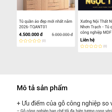
hiệp
Tủ quần áo đẹp mới nhất năm
Xưởng Nội Thất N
2026-TQANT01
Nhơn Trạch - Tủ 
công nghiệp MDF 
4.500.000 đ
5.000.000 đ
Liên hệ
(0)
(0)
Mô tả sản phẩm
+ Ưu điểm của gỗ công nghiệp so v
– Gỗ công nghiệp hạn chế tối đa hiện tượng cong vênh,