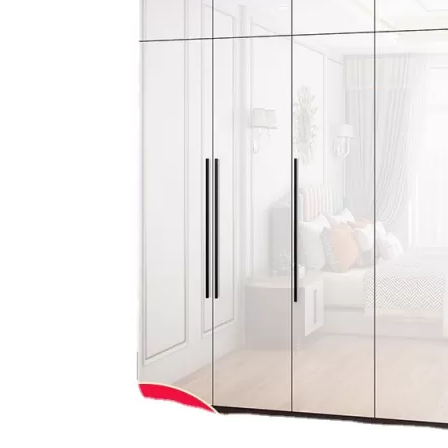
Bếp từ-Bếp hồng ngoại
Chậu rửa bát
Ray trượt – bản lề – tay nắm cửa
Phụ kiện tủ bếp dưới
Giá để bát đĩa đa năng
Giá để dao thớt
Kệ để chất tẩy rửa
Kệ gia vị
Kệ góc liên hoàn