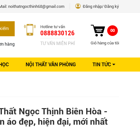
Mail:
noithatngocthinh68@gmail.com
Đăng nhập
Đăng ký
Hotline tư vấn
kiếm
00
0888830126
Giỏ hàng của tôi
TƯ VẤN MIỄN PHÍ
ơn hàng
 HỌC
NỘI THẤT VĂN PHÒNG
TIN TỨC
Kinh nghiệm Nội thất
Sáng tạo
Ý tưởng trang trí
Giải pháp thiết kế
Thất Ngọc Thịnh Biên Hòa -
 áo đẹp, hiện đại, mới nhất