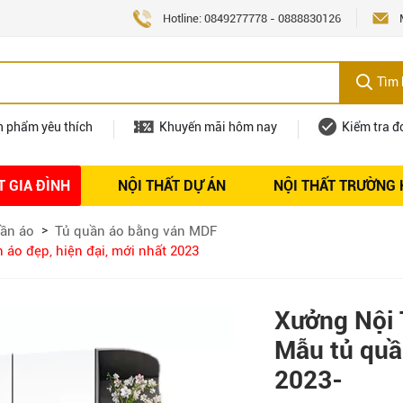
Hotline:
0849277778
-
0888830126
Tìm 
n phẩm yêu thích
Khuyến mãi hôm nay
Kiểm tra đ
T GIA ĐÌNH
NỘI THẤT DỰ ÁN
NỘI THẤT TRƯỜNG
Nội thất
Tuyển dụng
ần áo
Tủ quần áo bằng ván MDF
áo đẹp, hiện đại, mới nhất 2023
Xưởng Nội 
Mẫu tủ quần
2023-