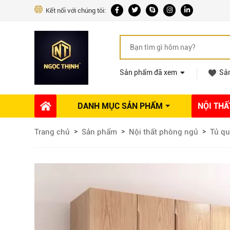
Kết nối với chúng tôi:
Sản phẩm đã xem
Sả
DANH MỤC SẢN PHẨM
NỘI THẤ
Phụ kiện Nội thất
Dự án thi công
Báo giá 
Trang chủ
Sản phẩm
Nội thất phòng ngủ
Tủ qu
Ổ khóa tủ
Phụ kiện nội thất khác
Máy hút mùi
Vòi rửa nhà bếp
Phụ kiện tủ áo
Phụ kiện tủ bếp trên
Thùng đựng gạo