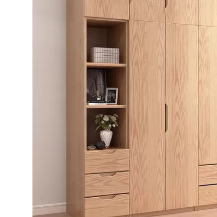
Bếp từ-Bếp hồng ngoại
Chậu rửa bát
Ray trượt – bản lề – tay nắm cửa
Phụ kiện tủ bếp dưới
Giá để bát đĩa đa năng
Giá để dao thớt
Kệ để chất tẩy rửa
Kệ gia vị
Kệ góc liên hoàn