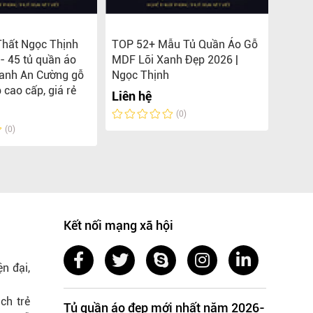
Thất Ngọc Thịnh
TOP 52+ Mẫu Tủ Quần Áo Gỗ
Tủ qu
- 45 tủ quần áo
MDF Lõi Xanh Đẹp 2026 |
phủ A
xanh An Cường gỗ
Ngọc Thịnh
Liên 
 cao cấp, giá rẻ
Liên hệ
(0)
(0)
Kết nối mạng xã hội
n đại,
ch trẻ
Tủ quần áo đẹp mới nhất năm 2026-