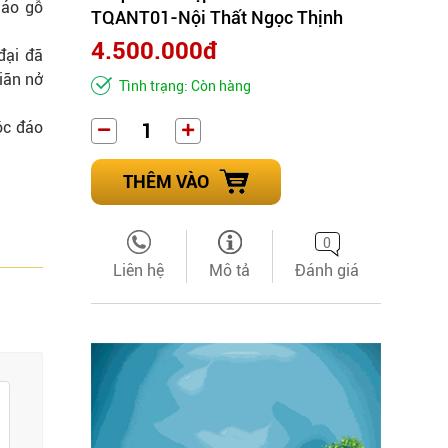
 áo gỗ
TQANT01-Nội Thất Ngọc Thịnh
4.500.000đ
đại đã
iãn nở
Tình trạng: Còn hàng
ộc đáo
THÊM VÀO
0
Liên hệ
Mô tả
Đánh giá