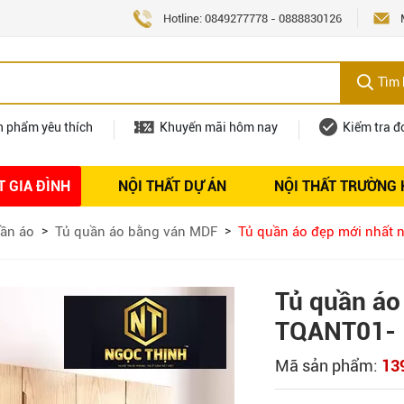
Hotline:
0849277778
-
0888830126
Tìm 
n phẩm yêu thích
Khuyến mãi hôm nay
Kiểm tra đ
T GIA ĐÌNH
NỘI THẤT DỰ ÁN
NỘI THẤT TRƯỜNG
Nội thất
Tuyển dụng
ần áo
Tủ quần áo bằng ván MDF
Tủ quần áo đẹp mới nhất
Tủ quần áo
TQANT01-
Mã sản phẩm:
13