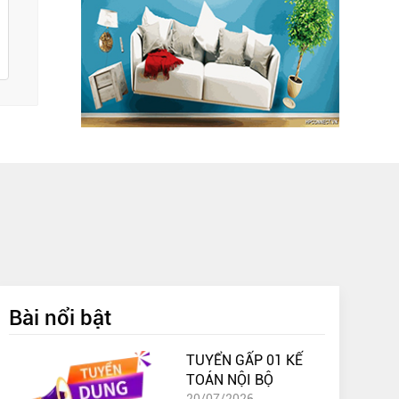
Bài nổi bật
TUYỂN GẤP 01 KẾ
TOÁN NỘI BỘ
20/07/2026