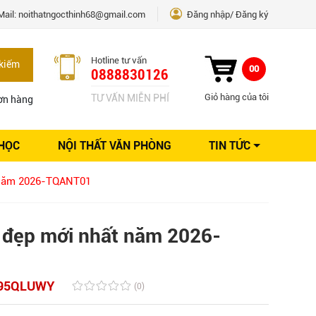
Mail:
noithatngocthinh68@gmail.com
Đăng nhập
Đăng ký
Hotline tư vấn
kiếm
00
0888830126
Giỏ hàng của tôi
TƯ VẤN MIỄN PHÍ
ơn hàng
 HỌC
NỘI THẤT VĂN PHÒNG
TIN TỨC
Kinh nghiệm Nội thất
 năm 2026-TQANT01
Sáng tạo
Ý tưởng trang trí
Giải pháp thiết kế
 đẹp mới nhất năm 2026-
95QLUWY
(0)