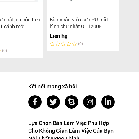
ữ nhật, có hộc treo
Bàn nhân viên sơn PU mặt
Bàn n
 1 cánh mở
hình chữ nhật OD1200E
hình 
Liên hệ
Liên 
(0)
(0)
Kết nối mạng xã hội
Lựa Chọn Bàn Làm Việc Phù Hợp
Cho Không Gian Làm Việc Của Bạn-
Nội Thất Ngọc Thịnh