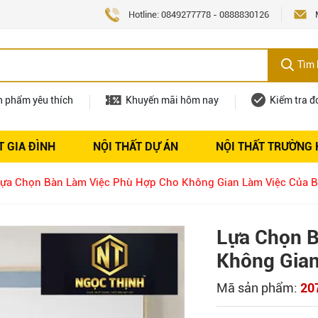
Hotline:
0849277778
-
0888830126
Tìm 
n phẩm yêu thích
Khuyến mãi hôm nay
Kiểm tra đ
T GIA ĐÌNH
NỘI THẤT DỰ ÁN
NỘI THẤT TRƯỜNG
Nội thất
Tuyển dụng
ựa Chọn Bàn Làm Việc Phù Hợp Cho Không Gian Làm Việc Của 
Lựa Chọn 
Không Gian
Mã sản phẩm:
20