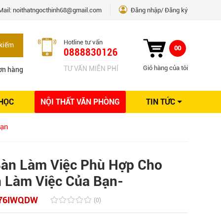
Mail:
noithatngocthinh68@gmail.com
Đăng nhập
Đăng ký
Hotline tư vấn
kiếm
00
0888830126
Giỏ hàng của tôi
TƯ VẤN MIỄN PHÍ
ơn hàng
 HỌC
NỘI THẤT VĂN PHÒNG
TIN TỨC
Kinh nghiệm Nội thất
Bạn
Sáng tạo
Ý tưởng trang trí
Giải pháp thiết kế
Bàn Làm Việc Phù Hợp Cho
 Làm Việc Của Bạn-
76IWQDW
(0)