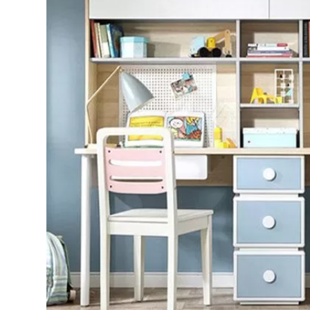
Bếp từ-Bếp hồng ngoại
Chậu rửa bát
Ray trượt – bản lề – tay nắm cửa
Phụ kiện tủ bếp dưới
Giá để bát đĩa đa năng
Giá để dao thớt
Kệ để chất tẩy rửa
Kệ gia vị
Kệ góc liên hoàn