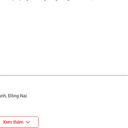
----------------------------------------------------------------
ành, Đồng Nai
Xem thêm