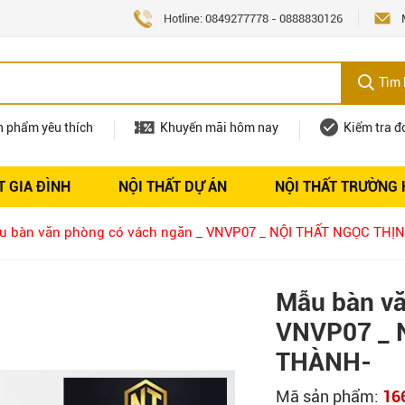
Hotline:
0849277778
-
0888830126
Tìm 
n phẩm yêu thích
Khuyến mãi hôm nay
Kiểm tra đ
T GIA ĐÌNH
NỘI THẤT DỰ ÁN
NỘI THẤT TRƯỜNG
Nội thất
Tuyển dụng
u bàn văn phòng có vách ngăn _ VNVP07 _ NỘI THẤT NGỌC TH
Mẫu bàn vă
VNVP07 _ 
THÀNH-
Mã sản phẩm:
16