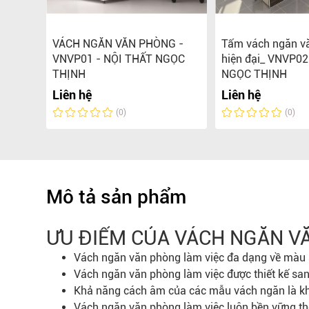
NG
VÁCH NGĂN VĂN PHÒNG -
Tấm vách ngăn v
ÔNG
VNVP01 - NỘI THẤT NGỌC
hiện đại_ VNVP02
 ĐẠI
THỊNH
NGỌC THỊNH
Liên hệ
Liên hệ
0.000 đ
(0)
(0)
Mô tả sản phẩm
ƯU ĐIỂM CỦA VÁCH NGĂN V
Vách ngăn văn phòng làm việc đa dạng về màu s
Vách ngăn văn phòng làm việc được thiết kế sa
Khả năng cách âm của các mẫu vách ngăn là kh
Vách ngăn văn phòng làm việc luôn bền vững the