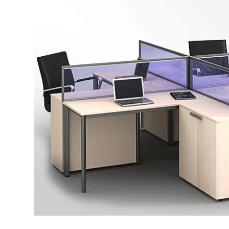
Bếp từ-Bếp hồng ngoại
Chậu rửa bát
Ray trượt – bản lề – tay nắm cửa
Phụ kiện tủ bếp dưới
Giá để bát đĩa đa năng
Giá để dao thớt
Kệ để chất tẩy rửa
Kệ gia vị
Kệ góc liên hoàn