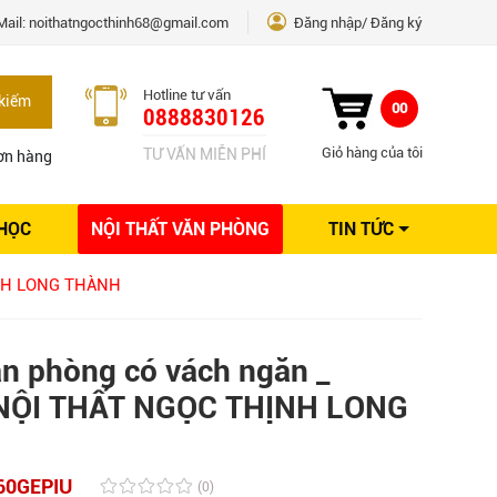
Mail:
noithatngocthinh68@gmail.com
Đăng nhập
Đăng ký
Hotline tư vấn
kiếm
00
0888830126
Giỏ hàng của tôi
TƯ VẤN MIỄN PHÍ
ơn hàng
 HỌC
NỘI THẤT VĂN PHÒNG
TIN TỨC
Kinh nghiệm Nội thất
ỊNH LONG THÀNH
Sáng tạo
Ý tưởng trang trí
Giải pháp thiết kế
n phòng có vách ngăn _
NỘI THẤT NGỌC THỊNH LONG
60GEPIU
(0)