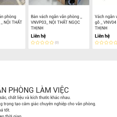
ăn phòng
Bàn vách ngăn văn phòng _
Vách ngăn 
 _ NỘI THẤT
VNVP03_ NỘI THẤT NGỌC
gỗ _ VNV04
THỊNH
THỊNH
Liên hệ
Liên hệ
(0)
ĂN PHÒNG LÀM VIỆC
ắc, chất liệu và kích thước khác nhau.
ng trọng tạo cảm giác chuyên nghiệp cho văn phòng.
á tốt.
o thời gian.