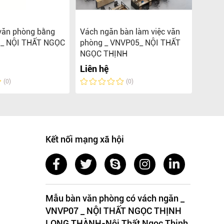
văn phòng bằng
Vách ngăn bàn làm việc văn
Bàn l
 _ NỘI THẤT NGỌC
phòng _ VNVP05_ NỘI THẤT
vách 
NGỌC THỊNH
THẤT
Liên hệ
Liên 
(0)
(0)
Kết nối mạng xã hội
Mẫu bàn văn phòng có vách ngăn _
VNVP07 _ NỘI THẤT NGỌC THỊNH
LONG THÀNH-Nội Thất Ngọc Thịnh