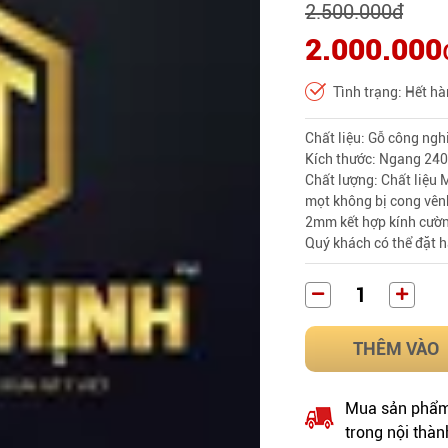
2.500.000
đ
2.000.000
Tình trạng: Hết h
Chất liệu: Gỗ công ng
Kích thước: Ngang 240
Chất lượng: Chất liệu 
mọt không bị cong vên
2mm kết hợp kính cườn
Quý khách có thể đặt h
THÊM VÀO
Mua sản phẩm 
trong nội thàn