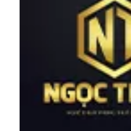
Bếp từ-Bếp hồng ngoại
Chậu rửa bát
Ray trượt – bản lề – tay nắm cửa
Phụ kiện tủ bếp dưới
Giá để bát đĩa đa năng
Giá để dao thớt
Kệ để chất tẩy rửa
Kệ gia vị
Kệ góc liên hoàn