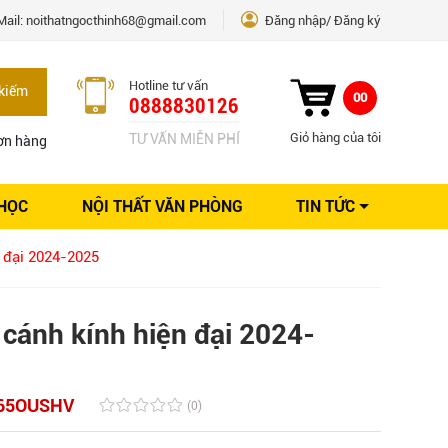
Mail:
noithatngocthinh68@gmail.com
Đăng nhập
Đăng ký
Hotline tư vấn
kiếm
00
0888830126
Giỏ hàng của tôi
TƯ VẤN MIỄN PHÍ
ơn hàng
 HỌC
NỘI THẤT VĂN PHÒNG
TIN TỨC
Kinh nghiệm Nội thất
 đại 2024-2025
Sáng tạo
Ý tưởng trang trí
Giải pháp thiết kế
 cánh kính hiện đại 2024-
65OUSHV
(0)