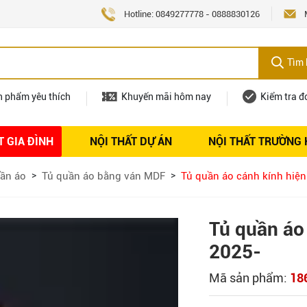
Hotline:
0849277778
-
0888830126
Tìm 
n phẩm yêu thích
Khuyến mãi hôm nay
Kiểm tra đ
T GIA ĐÌNH
NỘI THẤT DỰ ÁN
NỘI THẤT TRƯỜNG
Nội thất
Tuyển dụng
ần áo
Tủ quần áo bằng ván MDF
Tủ quần áo cánh kính hiện
Tủ quần áo
2025-
Mã sản phẩm:
18