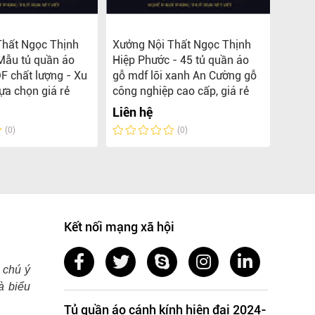
Thất Ngọc Thịnh
Xưởng Nội Thất Ngọc Thịnh
TOP 5
Mẫu tủ quần áo
Hiệp Phước - 45 tủ quần áo
MDF L
F chất lượng - Xu
gỗ mdf lõi xanh An Cường gỗ
Ngọc 
ựa chọn giá rẻ
công nghiệp cao cấp, giá rẻ
Liên 
Liên hệ
(0)
(0)
Kết nối mạng xã hội
 chú ý
à biểu
Tủ quần áo cánh kính hiện đại 2024-