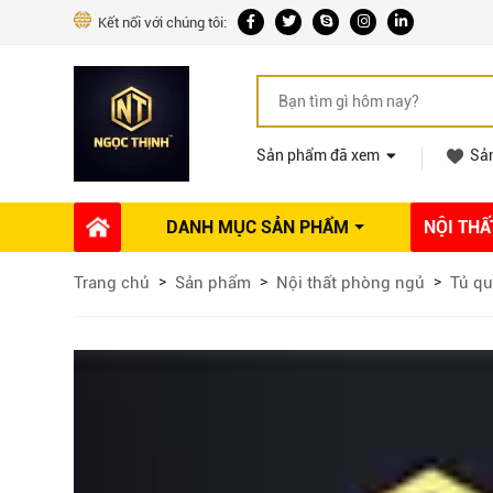
Kết nối với chúng tôi:
Sản phẩm đã xem
Sả
DANH MỤC SẢN PHẨM
NỘI THẤ
Phụ kiện Nội thất
Dự án thi công
Báo giá 
Trang chủ
Sản phẩm
Nội thất phòng ngủ
Tủ qu
Ổ khóa tủ
Phụ kiện nội thất khác
Máy hút mùi
Vòi rửa nhà bếp
Phụ kiện tủ áo
Phụ kiện tủ bếp trên
Thùng đựng gạo