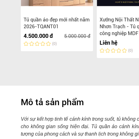
hịnh
Tủ quần áo đẹp mới nhất năm
Xưởng Nội Thất N
ao cấp
2026-TQANT01
Nhơn Trạch - Tủ 
công nghiệp MDF 
4.500.000 đ
5.000.000 đ
Liên hệ
(0)
(0)
Mô tả sản phẩm
Với sự kết hợp tinh tế cánh kính trong suốt, tủ khôn
cho không gian sống hiện đại. Tủ quần áo cánh kín
tượng của phong cách và sự thanh lịch trong không g