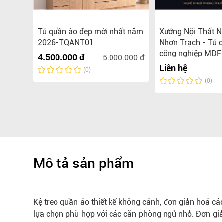
hịnh
Tủ quần áo đẹp mới nhất năm
Xưởng Nội Thất N
ao cấp
2026-TQANT01
Nhơn Trạch - Tủ 
công nghiệp MDF 
4.500.000 đ
5.000.000 đ
Liên hệ
(0)
(0)
Mô tả sản phẩm
Kệ treo quần áo thiết kế không cánh, đơn giản hoá cá
lựa chọn phù hợp với các căn phòng ngủ nhỏ. Đơn giả