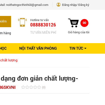
Mail:
noithatngocthinh68@gmail.com
Đăng nhập
Đăng ký
Hotline tư vấn
kiếm
00
0888830126
Giỏ hàng của tôi
TƯ VẤN MIỄN PHÍ
ơn hàng
 HỌC
NỘI THẤT VĂN PHÒNG
TIN TỨC
Kinh nghiệm Nội thất
 chất lượng
Sáng tạo
Ý tưởng trang trí
Giải pháp thiết kế
 dạng đơn giản chất lượng-
36SKVNI
(0)