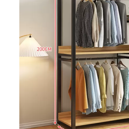
Bếp từ-Bếp hồng ngoại
Chậu rửa bát
Ray trượt – bản lề – tay nắm cửa
Phụ kiện tủ bếp dưới
Giá để bát đĩa đa năng
Giá để dao thớt
Kệ để chất tẩy rửa
Kệ gia vị
Kệ góc liên hoàn