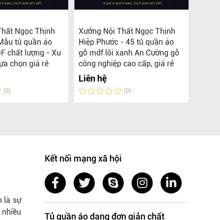
Thất Ngọc Thịnh
Xưởng Nội Thất Ngọc Thịnh
TOP 5
Mẫu tủ quần áo
Hiệp Phước - 45 tủ quần áo
MDF L
F chất lượng - Xu
gỗ mdf lõi xanh An Cường gỗ
Ngọc 
ựa chọn giá rẻ
công nghiệp cao cấp, giá rẻ
Liên 
Liên hệ
(0)
(0)
Kết nối mạng xã hội
 là sự
 nhiều
Tủ quần áo dạng đơn giản chất