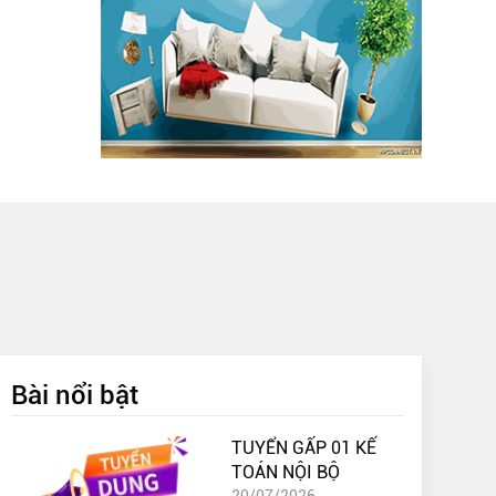
Bài nổi bật
TUYỂN GẤP 01 KẾ
TOÁN NỘI BỘ
20/07/2026