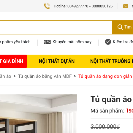
Hotline:
0849277778
-
0888830126
Tìm 
n phẩm yêu thích
Khuyến mãi hôm nay
Kiểm tra đ
T GIA ĐÌNH
NỘI THẤT DỰ ÁN
NỘI THẤT TRƯỜNG
Nội thất
Tuyển dụng
ần áo
Tủ quần áo bằng ván MDF
Tủ quần áo dạng đơn giản
Tủ quần áo
Mã sản phẩm:
19
3.000.000
đ