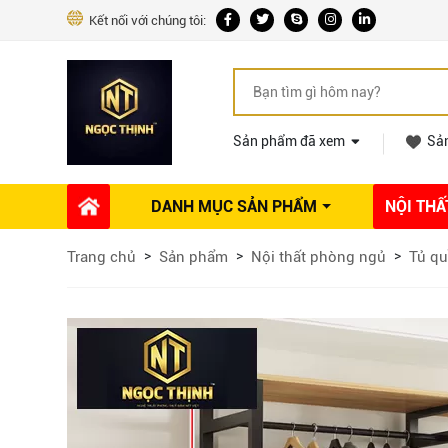
Kết nối với chúng tôi:
Sản phẩm đã xem
Sả
DANH MỤC SẢN PHẨM
NỘI THẤ
Phụ kiện Nội thất
Dự án thi công
Báo giá 
Trang chủ
Sản phẩm
Nội thất phòng ngủ
Tủ qu
Ổ khóa tủ
Phụ kiện nội thất khác
Máy hút mùi
Vòi rửa nhà bếp
Phụ kiện tủ áo
Phụ kiện tủ bếp trên
Thùng đựng gạo