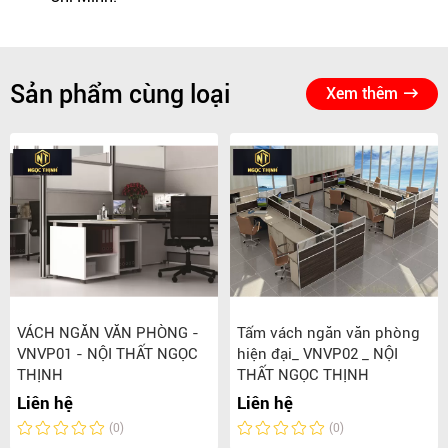
Sản phẩm cùng loại
Xem thêm
VÁCH NGĂN VĂN PHÒNG -
Tấm vách ngăn văn phòng
VNVP01 - NỘI THẤT NGỌC
hiện đại_ VNVP02 _ NỘI
THỊNH
THẤT NGỌC THỊNH
Liên hệ
Liên hệ
(0)
(0)