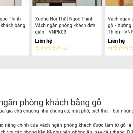
gọc Thịnh -
Xưởng Nội Thất Ngọc Thịnh -
Vách ngăn p
 khách bằng
Vách ngăn phòng khách đơn
gỗ - Xưởng 
giản - VNPK03
Thịnh - VN
Liên hệ
Liên hệ
(0)
ch ngăn phòng khách bằng gỗ
a gia chủ chuộng nhà chung cư, mặt phố, biệt thự,… bởi nhữn
hức năng chính của vách ngăn phòng khách được làm từ gỗ là 
ách với các phòng liền kề như bếp, phòng ăn, hay cầu thang. Đi