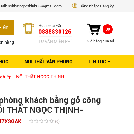
Mail:
noithatngocthinh68@gmail.com
Đăng nhập
Đăng ký
Hotline tư vấn
kiếm
00
0888830126
Giỏ hàng của tôi
TƯ VẤN MIỄN PHÍ
ơn hàng
 HỌC
NỘI THẤT VĂN PHÒNG
TIN TỨC
Kinh nghiệm Nội thất
nghiệp - NỘI THẤT NGỌC THỊNH
Sáng tạo
Ý tưởng trang trí
Giải pháp thiết kế
phòng khách bằng gỗ công
NỘI THẤT NGỌC THỊNH-
47XSGAK
(0)