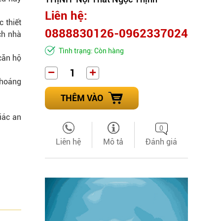
Liên hệ:
 thiết
0888830126-0962337024
ch nhà
Tình trạng: Còn hàng
căn hộ
thoáng
THÊM VÀO
iác an
0
Liên hệ
Mô tả
Đánh giá