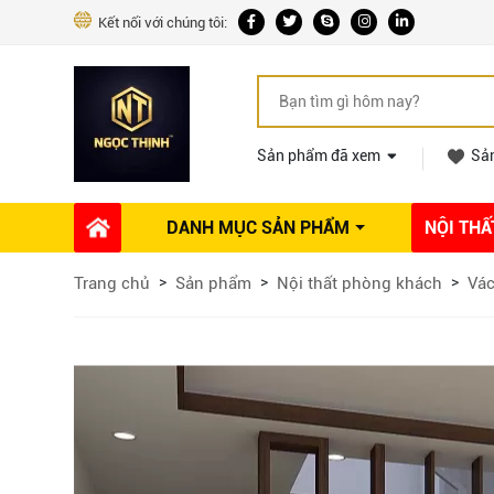
Kết nối với chúng tôi:
Sản phẩm đã xem
Sả
DANH MỤC SẢN PHẨM
NỘI THẤ
Phụ kiện Nội thất
Dự án thi công
Báo giá 
Trang chủ
Sản phẩm
Nội thất phòng khách
Vác
Ổ khóa tủ
Phụ kiện nội thất khác
Máy hút mùi
Vòi rửa nhà bếp
Phụ kiện tủ áo
Phụ kiện tủ bếp trên
Thùng đựng gạo