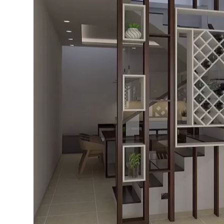
Bếp từ-Bếp hồng ngoại
Chậu rửa bát
Ray trượt – bản lề – tay nắm cửa
Phụ kiện tủ bếp dưới
Giá để bát đĩa đa năng
Giá để dao thớt
Kệ để chất tẩy rửa
Kệ gia vị
Kệ góc liên hoàn