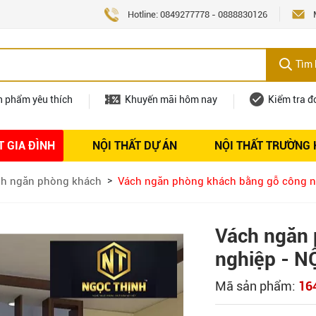
Hotline:
0849277778
-
0888830126
Tìm 
n phẩm yêu thích
Khuyến mãi hôm nay
Kiểm tra đ
T GIA ĐÌNH
NỘI THẤT DỰ ÁN
NỘI THẤT TRƯỜNG
Nội thất
Tuyển dụng
h ngăn phòng khách
Vách ngăn phòng khách bằng gỗ công 
Vách ngăn 
nghiệp - 
Mã sản phẩm:
16