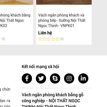
hòng khách bằng
Vách ngăn phòng khách và
Xưởng
Nội Thất Ngọc
phòng bếp- Xưởng Nội Thất
Vách 
PK02
Ngọc Thịnh- VNPK01
tivi
Liên hệ
Liên 
(0)
(0)
Kết nối mạng xã hội
g chức
Vách ngăn phòng khách bằng gỗ
công nghiệp - NỘI THẤT NGỌC
tạo ra
ều này
THỊNH-Nội Thất Ngọc Thịnh