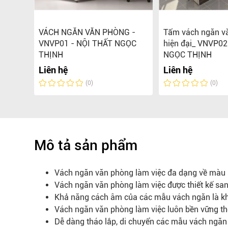
ĂN
VÁCH NGĂN VĂN PHÒNG -
Tấm vách ngăn v
VNVP01 - NỘI THẤT NGỌC
hiện đại_ VNVP02
THỊNH
NGỌC THỊNH
0.000 đ
Liên hệ
Liên hệ
(0)
(0)
Mô tả sản phẩm
Vách ngăn văn phòng làm việc đa dạng về màu s
Vách ngăn văn phòng làm việc được thiết kế sa
Khả năng cách âm của các mẫu vách ngăn là kh
Vách ngăn văn phòng làm việc luôn bền vững the
Dễ dàng tháo lắp, di chuyển các mẫu vách ngă