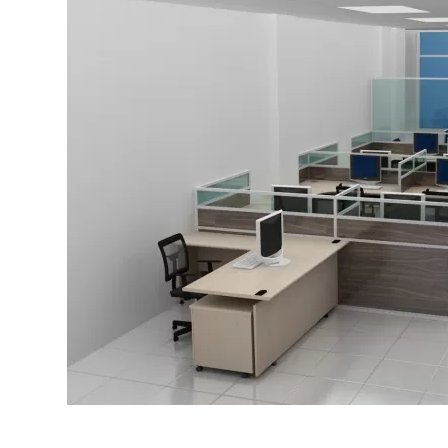
Bếp từ-Bếp hồng ngoại
Chậu rửa bát
Ray trượt – bản lề – tay nắm cửa
Phụ kiện tủ bếp dưới
Giá để bát đĩa đa năng
Giá để dao thớt
Kệ để chất tẩy rửa
Kệ gia vị
Kệ góc liên hoàn