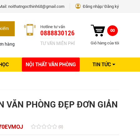
Mail:
noithatngocthinh68@gmail.com
Đăng nhập
Đăng ký
Hotline tư vấn
kiếm
00
0888830126
Giỏ hàng của tôi
TƯ VẤN MIỄN PHÍ
ơn hàng
 HỌC
NỘI THẤT VĂN PHÒNG
TIN TỨC
Kinh nghiệm Nội thất
Sáng tạo
Ý tưởng trang trí
Giải pháp thiết kế
N VĂN PHÒNG ĐẸP ĐƠN GIẢN
70EVMOJ
(0)