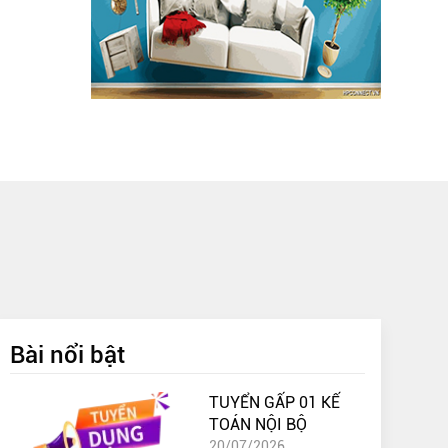
Bài nổi bật
TUYỂN GẤP 01 KẾ
TOÁN NỘI BỘ
20/07/2026