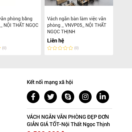
văn phòng bằng
Vách ngăn bàn làm việc văn
Bàn l
 _ NỘI THẤT NGỌC
phòng _ VNVP05_ NỘI THẤT
vách 
NGỌC THỊNH
THẤT
Liên hệ
Liên 
(0)
(0)
Kết nối mạng xã hội
VÁCH NGĂN VĂN PHÒNG ĐẸP ĐƠN
GIẢN GIÁ TỐT-Nội Thất Ngọc Thịnh