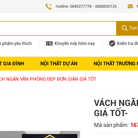
Hotline:
0849277778
-
0888830126
Tìm 
n phẩm yêu thích
Khuyến mãi hôm nay
Kiểm tra đ
T GIA ĐÌNH
NỘI THẤT DỰ ÁN
NỘI THẤT TRƯỜNG
Nội thất
Tuyển dụng
CH NGĂN VĂN PHÒNG ĐẸP ĐƠN GIẢN GIÁ TỐT
VÁCH NGĂ
GIÁ TỐT-
Mã sản phẩm:
16