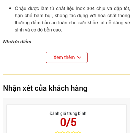
Chậu được làm từ chất liệu Inox 304 chịu va đập tốt,
hạn chế bám bụi, không tác dụng với hóa chất thông
thường đảm bảo an toàn cho sức khỏe lại dễ dàng vệ
sinh và có độ bền cao.
Nhược điểm
Khi sử dụng loại chậu 2 hố, người dùng cần chú ý
Xem thêm
tránh văng dầu từ ngăn rửa bát sang bên rau củ để
bảo đảm an toàn sức khỏe cho gia đình.
Kích thước chậu chỉ phù hợp với những gia đình có
diện tích căn bếp lớn.
Nhận xét của khách hàng
Đánh giá trung bình
0/5