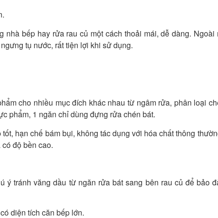
n.
 nhà bếp hay rửa rau củ một cách thoải mái, dễ dàng. Ngoài 
ngưng tụ nước, rất tiện lợi khi sử dụng.
 phẩm cho nhiều mục đích khác nhau từ ngâm rửa, phân loại ch
hực phẩm, 1 ngăn chỉ dùng đựng rửa chén bát.
p tốt, hạn chế bám bụi, không tác dụng với hóa chất thông thườ
à có độ bền cao.
hú ý tránh văng dầu từ ngăn rửa bát sang bên rau củ để bảo 
có diện tích căn bếp lớn.