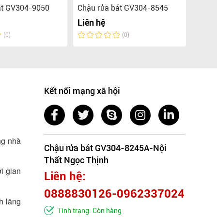
át GV304-9050
Chậu rửa bát GV304-8545
Chậu 
Liên hệ
Liên 
(0)
(0)
Kết nối mạng xã hội
ng nhà
Chậu rửa bát GV304-8245A-Nội
Thất Ngọc Thịnh
i gian
Liên hệ:
0888830126-0962337024
h lãng
Tình trạng: Còn hàng