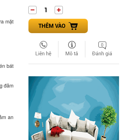
ra mặt
THÊM VÀO
0
Liên hệ
Mô tả
Đánh giá
én bát
ng đảm
đảm an