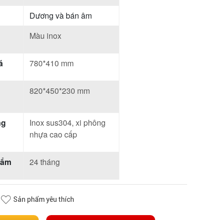
Dương và bán âm
Màu inox
á
780*410 mm
820*450*230 mm
ng
Inox sus304, xi phông
nhựa cao cấp
hẩm
24 tháng
Sản phẩm yêu thích