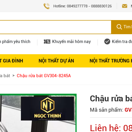
Hotline:
0849277778
-
0888830126
Tìm 
n phẩm yêu thích
Khuyến mãi hôm nay
Kiểm tra đ
T GIA ĐÌNH
NỘI THẤT DỰ ÁN
NỘI THẤT TRƯỜNG
Nội thất
Tuyển dụng
a bát
Chậu rửa bát GV304-8245A
Chậu rửa 
Mã sản phẩm:
GV
Liên hệ: 