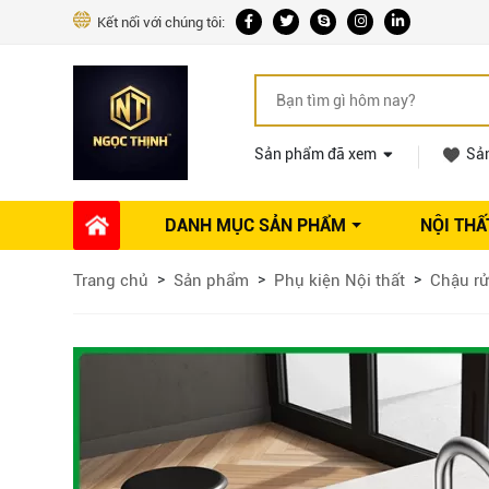
Kết nối với chúng tôi:
Sản phẩm đã xem
Sả
DANH MỤC SẢN PHẨM
NỘI THẤ
Phụ kiện Nội thất
Dự án thi công
Báo giá 
Trang chủ
Sản phẩm
Phụ kiện Nội thất
Chậu rử
Ổ khóa tủ
Phụ kiện nội thất khác
Máy hút mùi
Vòi rửa nhà bếp
Phụ kiện tủ áo
Phụ kiện tủ bếp trên
Thùng đựng gạo