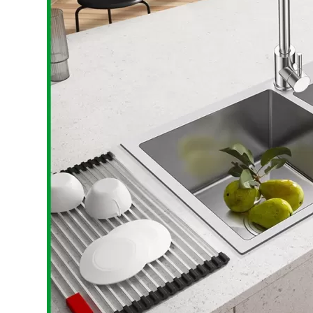
Bếp từ-Bếp hồng ngoại
Chậu rửa bát
Ray trượt – bản lề – tay nắm cửa
Phụ kiện tủ bếp dưới
Giá để bát đĩa đa năng
Giá để dao thớt
Kệ để chất tẩy rửa
Kệ gia vị
Kệ góc liên hoàn