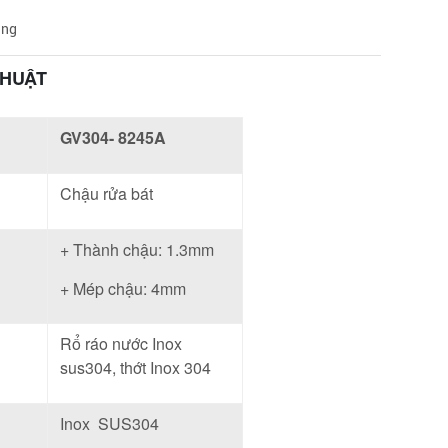
àng
THUẬT
GV304- 8245A
Chậu rửa bát
+ Thành chậu: 1.3mm
+ Mép chậu: 4mm
Rổ ráo nước Inox
sus304, thớt Inox 304
Inox SUS304