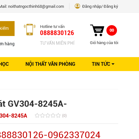
Mail:
noithatngocthinh68@gmail.com
Đăng nhập
Đăng ký
Hotline tư vấn
kiếm
00
0888830126
Giỏ hàng của tôi
TƯ VẤN MIỄN PHÍ
ơn hàng
 HỌC
NỘI THẤT VĂN PHÒNG
TIN TỨC
Kinh nghiệm Nội thất
Sáng tạo
Ý tưởng trang trí
Giải pháp thiết kế
bát GV304-8245A-
304-8245A
(0)
0888830126-0962337024