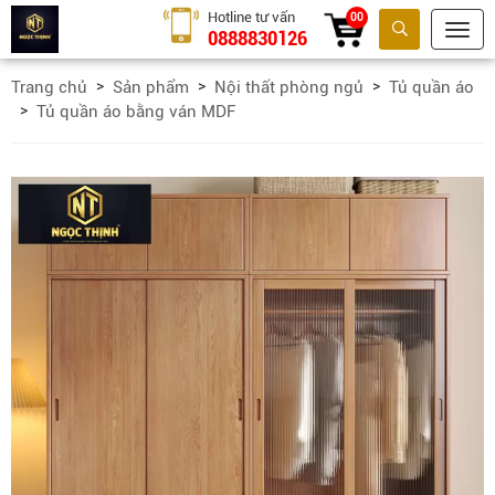
Hotline tư vấn
00
0888830126
Tìm kiếm
Trang chủ
Sản phẩm
Nội thất phòng ngủ
Tủ quần áo
Tủ quần áo bằng ván MDF