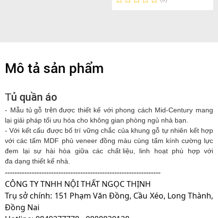
Mô tả sản phẩm
T
ủ quần áo
- Mẫu
tủ gỗ
tr
ên
được thiết kế với phong cách Mid-Century mang
lại giải pháp tối ưu hóa cho không gian phòng ngủ nhà bạn.
- Với kết cấu được bố trí vững chắc của khung gỗ tự nhiên kết hợp
với các tấm MDF phủ veneer đồng màu cùng tấm kính cường lực
đem lại sự hài hòa giữa các
chất liệu
, linh hoạt phù hợp với
đa dạng thiết kế nhà
.
----------------------------------------------------------------
CÔNG TY TNHH NỘI THẤT NGỌC THỊNH
Trụ sở chính: 151 Phạm Văn Đồng, Cầu Xéo, Long Thành,
Đồng Nai