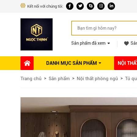
Kết nối với chúng tôi:
Sản phẩm đã xem
Sả
DANH MỤC SẢN PHẨM
NỘI THẤ
Phụ kiện Nội thất
Dự án thi công
Báo giá 
Trang chủ
Sản phẩm
Nội thất phòng ngủ
Tủ qu
Ổ khóa tủ
Phụ kiện nội thất khác
Máy hút mùi
Vòi rửa nhà bếp
Phụ kiện tủ áo
Phụ kiện tủ bếp trên
Thùng đựng gạo