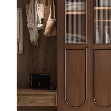
Bếp từ-Bếp hồng ngoại
Chậu rửa bát
Ray trượt – bản lề – tay nắm cửa
Phụ kiện tủ bếp dưới
Giá để bát đĩa đa năng
Giá để dao thớt
Kệ để chất tẩy rửa
Kệ gia vị
Kệ góc liên hoàn