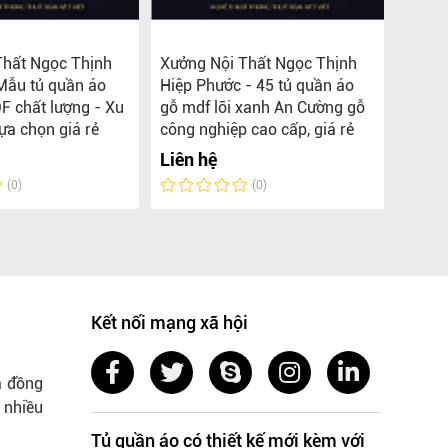
Thất Ngọc Thịnh
Xưởng Nội Thất Ngọc Thịnh
TOP 5
Mẫu tủ quần áo
Hiệp Phước - 45 tủ quần áo
MDF L
F chất lượng - Xu
gỗ mdf lõi xanh An Cường gỗ
Ngọc 
ựa chọn giá rẻ
công nghiệp cao cấp, giá rẻ
Liên 
Liên hệ
(0)
(0)
Kết nối mạng xã hội
a đồng
 nhiều
Tủ quần áo có thiết kế mới kèm với