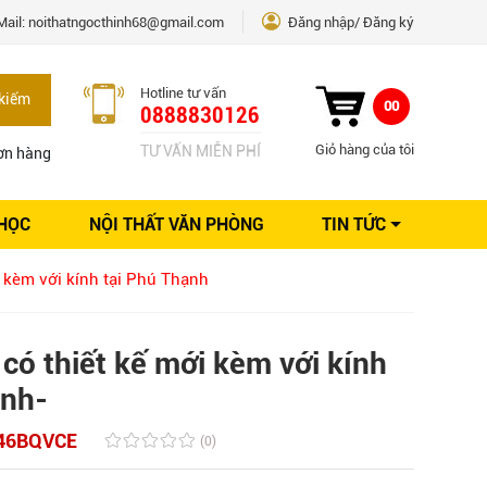
Mail:
noithatngocthinh68@gmail.com
Đăng nhập
Đăng ký
Hotline tư vấn
kiếm
00
0888830126
Giỏ hàng của tôi
TƯ VẤN MIỄN PHÍ
ơn hàng
 HỌC
NỘI THẤT VĂN PHÒNG
TIN TỨC
Kinh nghiệm Nội thất
i kèm với kính tại Phú Thạnh
Sáng tạo
Ý tưởng trang trí
Giải pháp thiết kế
có thiết kế mới kèm với kính
ạnh-
46BQVCE
(0)