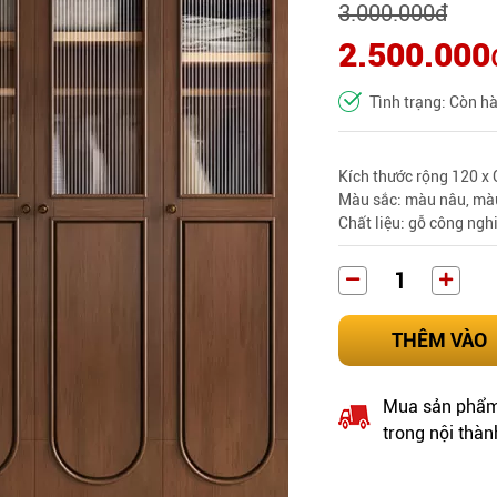
3.000.000
đ
2.500.000
Tình trạng: Còn h
Kích thước rộng 120 x
Màu sắc: màu nâu, màu
Chất liệu: gỗ công ngh
THÊM VÀO
Mua sản phẩm 
trong nội thàn