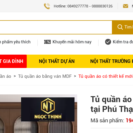
Hotline:
0849277778
-
0888830126
Tìm 
n phẩm yêu thích
Khuyến mãi hôm nay
Kiểm tra đ
T GIA ĐÌNH
NỘI THẤT DỰ ÁN
NỘI THẤT TRƯỜNG
Nội thất
Tuyển dụng
ần áo
Tủ quần áo bằng ván MDF
Tủ quần áo có thiết kế mớ
Tủ quần áo 
tại Phú Th
Mã sản phẩm:
19