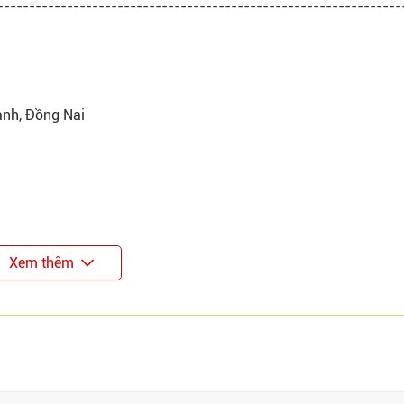
----------------------------------------------------------------
ành, Đồng Nai
Xem thêm