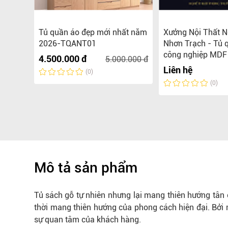
hịnh
Tủ quần áo đẹp mới nhất năm
Xưởng Nội Thất N
ao cấp
2026-TQANT01
Nhơn Trạch - Tủ 
công nghiệp MDF 
4.500.000 đ
5.000.000 đ
Liên hệ
(0)
(0)
Mô tả sản phẩm
Tủ sách gỗ
tự nhiên nhưng lại mang thiên hướng tân 
thời mang thiên hướng của
phong cách
hiện đại. Bởi
sự quan tâm của khách hàng.