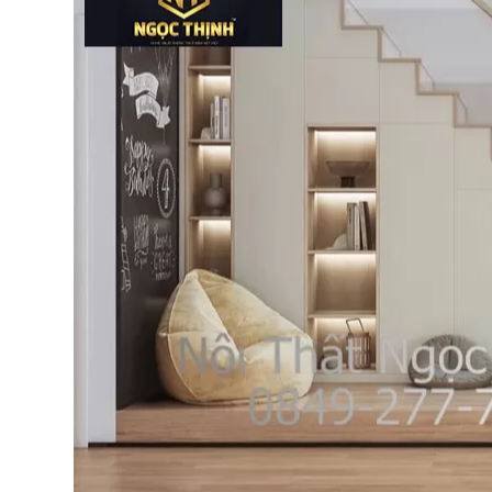
Bếp từ-Bếp hồng ngoại
Chậu rửa bát
Ray trượt – bản lề – tay nắm cửa
Phụ kiện tủ bếp dưới
Giá để bát đĩa đa năng
Giá để dao thớt
Kệ để chất tẩy rửa
Kệ gia vị
Kệ góc liên hoàn