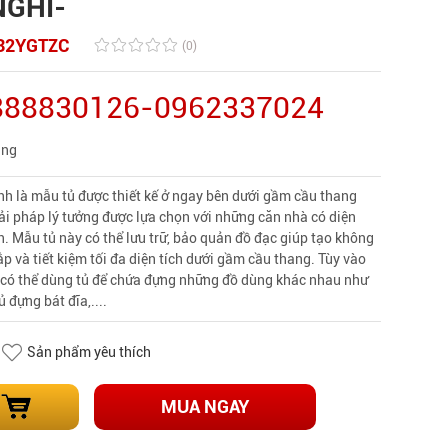
NGHI-
32YGTZC
(0)
0888830126-0962337024
àng
h là mẫu tủ được thiết kế ở ngay bên dưới gầm cầu thang
giải pháp lý tưởng được lựa chọn với những căn nhà có diện
n. Mẫu tủ này có thể lưu trữ, bảo quản đồ đạc giúp tạo không
p và tiết kiệm tối đa diện tích dưới gầm cầu thang. Tùy vào
 có thể dùng tủ để chứa đựng những đồ dùng khác nhau như
ủ đựng bát đĩa,....
Sản phẩm yêu thích
MUA NGAY