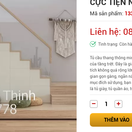
CỰC TIỆN 
Mã sản phẩm:
13
Liên hệ: 
Tình trạng: Còn h
Tủ cầu thang thông min
của tầng trệt. Đây là 
tích không quá rộng lớ
gian gọn gàng, ngăn nắ
mục đích sử dụng, bạn
là tủ giày, tủ quần áo, t
THÊM VÀO