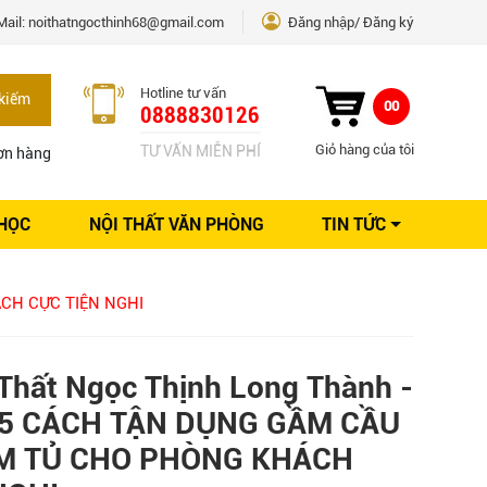
Mail:
noithatngocthinh68@gmail.com
Đăng nhập
Đăng ký
Hotline tư vấn
kiếm
00
0888830126
Giỏ hàng của tôi
TƯ VẤN MIỄN PHÍ
ơn hàng
 HỌC
NỘI THẤT VĂN PHÒNG
TIN TỨC
Kinh nghiệm Nội thất
Sáng tạo
ÁCH CỰC TIỆN NGHI
Ý tưởng trang trí
Giải pháp thiết kế
Thất Ngọc Thịnh Long Thành -
- 5 CÁCH TẬN DỤNG GẦM CẦU
M TỦ CHO PHÒNG KHÁCH