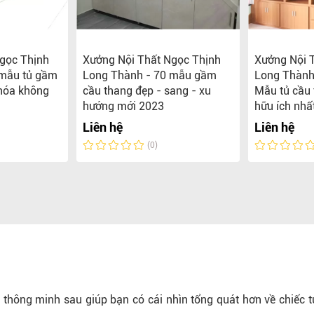
gọc Thịnh
Xưởng Nội Thất Ngọc Thịnh
Xưởng Nội 
 mẫu tủ gầm
Long Thành - 70 mẫu gầm
Long Thành
 hóa không
cầu thang đẹp - sang - xu
Mẫu tủ cầu 
hướng mới 2023
hữu ích nhấ
Liên hệ
Liên hệ
(0)
g thông minh sau giúp bạn có cái nhìn tổng quát hơn về chiếc t