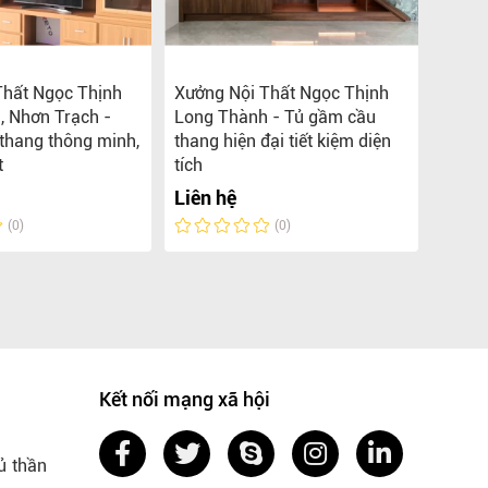
Thất Ngọc Thịnh
Xưởng Nội Thất Ngọc Thịnh
Xưởng
, Nhơn Trạch -
Long Thành - Tủ gầm cầu
Nhơn 
thang thông minh,
thang hiện đại tiết kiệm diện
thang 
t
tích
không
Liên hệ
Liên 
(0)
(0)
Kết nối mạng xã hội
ủ thần