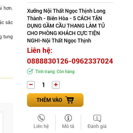
i hơn.
Xưởng Nội Thất Ngọc Thịnh Long
.
Thành - Biên Hòa - 5 CÁCH TẬN
ặc sắc
DỤNG GẦM CẦU THANG LÀM TỦ
CHO PHÒNG KHÁCH CỰC TIỆN
g tung
NGHI-Nội Thất Ngọc Thịnh
Liên hệ:
0888830126-0962337024
Tình trạng: Còn hàng
THÊM VÀO
0
Liên hệ
Mô tả
Đánh giá