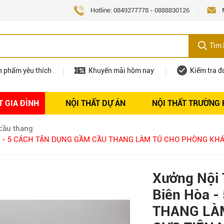
Hotline:
0849277778
-
0888830126
Tìm 
n phẩm yêu thích
Khuyến mãi hôm nay
Kiểm tra đ
T GIA ĐÌNH
NỘI THẤT DỰ ÁN
NỘI THẤT TRƯỜNG
Nội thất
Tuyển dụng
cầu thang
Hòa - 5 CÁCH TẬN DỤNG GẦM CẦU THANG LÀM TỦ CHO PHÒNG KH
Xưởng Nội 
Biên Hòa 
THANG LÀ