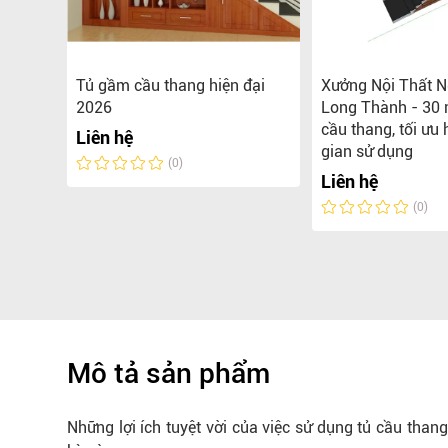
hịnh
Tủ gầm cầu thang hiện đại
Xưởng Nội Thất N
ầu
2026
Long Thành - 30
 kế của
cầu thang, tối ưu
Liên hệ
.
gian sử dụng
(0)
Liên hệ
(0)
Mô tả sản phẩm
Những lợi ích tuyệt vời của việc sử dụng tủ cầu than