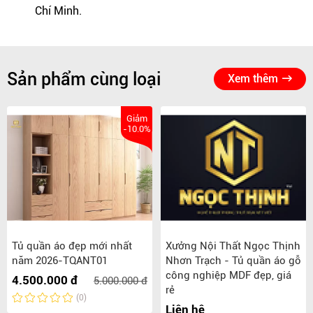
Chí Minh.
Sản phẩm cùng loại
Xem thêm
Giảm
-10.0%
Tủ quần áo đẹp mới nhất
Xưởng Nội Thất Ngọc Thịnh
năm 2026-TQANT01
Nhơn Trạch - Tủ quần áo gỗ
công nghiệp MDF đẹp, giá
4.500.000 đ
5.000.000 đ
rẻ
(0)
Liên hệ