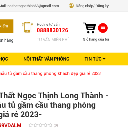
Mail:
noithatngocthinh68@gmail.com
Đăng nhập
Đăng ký
Hotline tư vấn
kiếm
00
0888830126
Giỏ hàng của tôi
TƯ VẤN MIỄN PHÍ
ơn hàng
 HỌC
NỘI THẤT VĂN PHÒNG
TIN TỨC
Kinh nghiệm Nội thất
mẫu tủ gầm cầu thang phòng khách đẹp giá rẻ 2023
Sáng tạo
Ý tưởng trang trí
Giải pháp thiết kế
Thất Ngọc Thịnh Long Thành -
u tủ gầm cầu thang phòng
giá rẻ 2023-
99VDALM
(0)