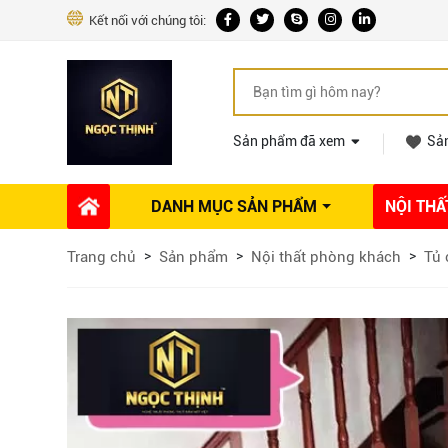
Kết nối với chúng tôi:
Sản phẩm đã xem
Sả
DANH MỤC SẢN PHẨM
NỘI THẤ
Phụ kiện Nội thất
Dự án thi công
Báo giá 
Trang chủ
Sản phẩm
Nội thất phòng khách
Tủ 
Ổ khóa tủ
Phụ kiện nội thất khác
Máy hút mùi
Vòi rửa nhà bếp
Phụ kiện tủ áo
Phụ kiện tủ bếp trên
Thùng đựng gạo