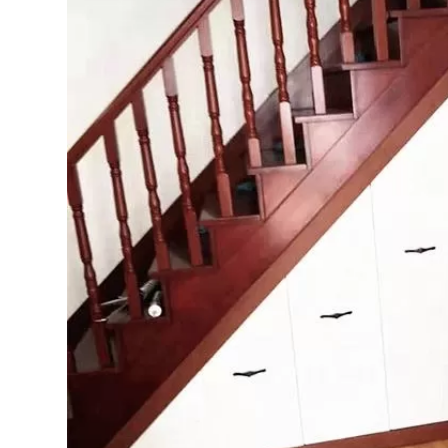
Bếp từ-Bếp hồng ngoại
Chậu rửa bát
Ray trượt – bản lề – tay nắm cửa
Phụ kiện tủ bếp dưới
Giá để bát đĩa đa năng
Giá để dao thớt
Kệ để chất tẩy rửa
Kệ gia vị
Kệ góc liên hoàn