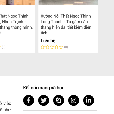
Thất Ngọc Thịnh
Xưởng Nội Thất Ngọc Thịnh
Xưởng
, Nhơn Trạch -
Long Thành - Tủ gầm cầu
Nhơn 
thang thông minh,
thang hiện đại tiết kiệm diện
thang 
t
tích
không
Liên hệ
Liên 
(0)
(0)
Kết nối mạng xã hội
ở việc
 kế như