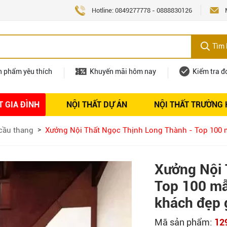
Hotline:
0849277778
-
0888830126
Tìm 
n phẩm yêu thích
Khuyến mãi hôm nay
Kiểm tra đ
T GIA ĐÌNH
NỘI THẤT DỰ ÁN
NỘI THẤT TRƯỜNG
Nội thất
Tuyển dụng
cầu thang
Xưởng Nội Thất Ngọc Thịnh Long Thành - Top 100 
Xưởng Nội 
Top 100 mẫ
khách đẹp 
Mã sản phẩm:
12