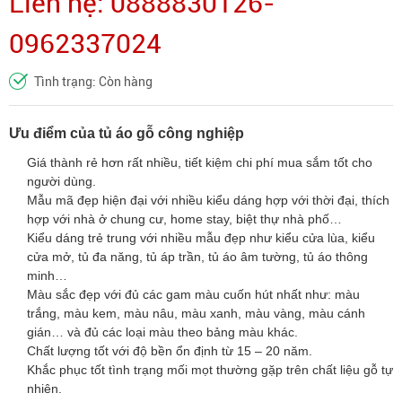
Liên hệ: 0888830126-
0962337024
Tình trạng: Còn hàng
Ưu điểm của tủ áo gỗ công nghiệp
Giá thành rẻ hơn rất nhiều, tiết kiệm chi phí mua sắm tốt cho
người dùng.
Mẫu mã đẹp hiện đại với nhiều kiểu dáng hợp với thời đại, thích
hợp với nhà ở chung cư, home stay, biệt thự nhà phố…
Kiểu dáng trẻ trung với nhiều mẫu đẹp như kiểu cửa lùa, kiểu
cửa mở, tủ đa năng, tủ áp trần, tủ áo âm tường, tủ áo thông
minh…
Màu sắc đẹp với đủ các gam màu cuốn hút nhất như: màu
trắng, màu kem, màu nâu, màu xanh, màu vàng, màu cánh
gián… và đủ các loại màu theo bảng màu khác.
Chất lượng tốt với độ bền ổn định từ 15 – 20 năm.
Khắc phục tốt tình trạng mối mọt thường gặp trên chất liệu gỗ tự
nhiên.